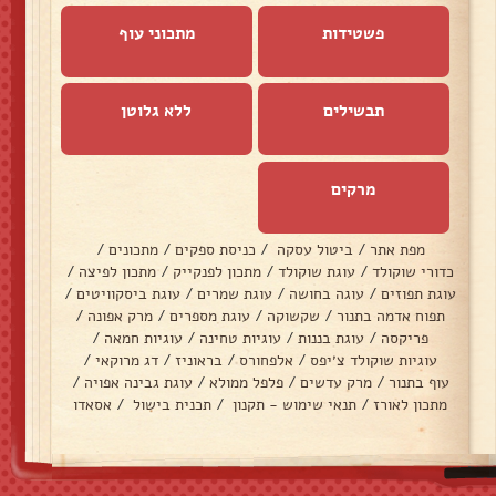
פשטידות
מתכוני עוף
תבשילים
ללא גלוטן
מרקים
מפת אתר
/
ביטול עסקה
/
כניסת ספקים
/
מתכונים
/
כדורי שוקולד
/
עוגת שוקולד
/
מתכון לפנקייק
/
מתכון לפיצה
/
עוגת תפוזים
/
עוגה בחושה
/
עוגת שמרים
/
עוגת ביסקוויטים
/
תפוח אדמה בתנור
/
שקשוקה
/
עוגת מספרים
/
מרק אפונה
/
פריקסה
/
עוגת בננות
/
עוגיות טחינה
/
עוגיות חמאה
/
עוגיות שוקולד צ׳יפס
/
אלפחורס
/
בראוניז
/
דג מרוקאי
/
עוף בתנור
/
מרק עדשים
/
פלפל ממולא
/
עוגת גבינה אפויה
/
מתכון לאורז
/
תנאי שימוש - תקנון
/
תכנית בישול
/
אסאדו