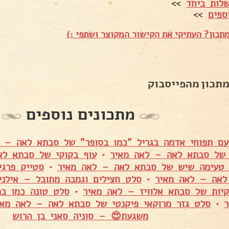
לות ביחד
>>
ספים
>>
תכון? העתיקי את הקישור המקוצר ושתפי :)
מתכון מהפייסבוק
מתכונים נוספים
עם תפוחי אדמה בגריל "כמו בסופר" של סבתא לאה – 
 של סבתא לאה – לאה מאיר
•
עוף בקוקי של סבתא לא
 טעימה שיש של סבתא לאה – לאה מאיר
•
סטייק פרגי
לאה – לאה מאיר
•
סלט חצילים וגמבה מתובל – אילנית
קיות של סבתא אלוויז – לאה מאיר
•
סלט טונה כמו ב
•
סלט גזר מרוקאי פיקנטי של סבתא לאה – לאה מאי
משגעת😍 – סוניה סאני בן הרוש