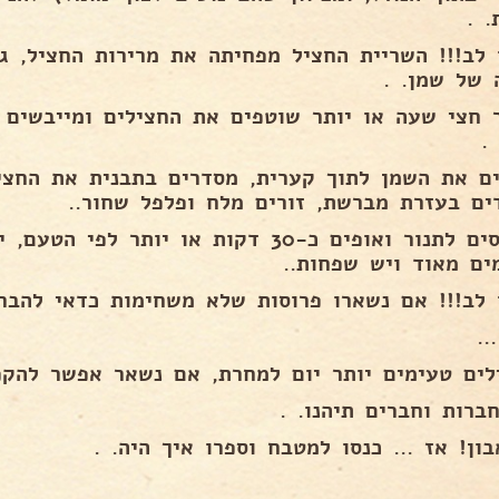
. .
 לב!!! השריית החציל מפחיתה את מרירות החציל, ג
 של שמן. .
 חצי שעה או יותר שוטפים את החצילים ומייבשים 
 .
ים בעזרת מברשת, זורים מלח ופלפל שחור..
מכניסים לתנור ואופים כ-30 דקות או יותר
ים מאוד ויש שפחות..
 לב!!! אם נשארו פרוסות שלא משחימות כדאי להברי
..
לים טעימים יותר יום למחרת, אם נשאר אפשר להקפ
ברות וחברים תיהנו. .
ון! אז ... כנסו למטבח וספרו איך היה. .