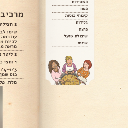
פשטידות
פסח
מרכיבי
קינוחי כוסות
גלידות
2 חצילים מאורכים, קלים.
פיצה
שימו לב!
שיבולת שועל
עם כמה ש
להיות מר
שונות
מראה מב
2 ליטר מים.
1 וחצי כפות מלח.
כוס שמן 
מלח, פל