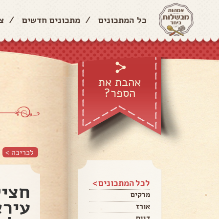
כל המתכונים
/
מתכונים חדשים
/
צ
אהבת את
הספר?
לכריכה >
לכל המתכונים >
חציל
מרקים
עירא
אורז
דגים