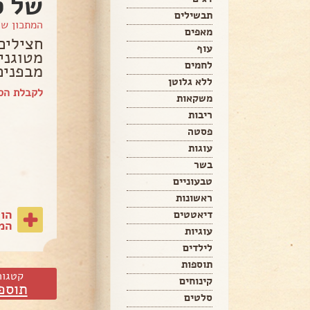
של ס
תבשילים
המתכון ש
מאפים
חצילים
עוף
מטוגני
לחמים
מבפנים,
ללא גלוטן
לקבלת הס
משקאות
ריבות
פסטה
עוגות
בשר
טבעוניים
ראשונות
הו
דיאטטים
המת
עוגיות
לילדים
תוספות
קטגור
קינוחים
תוספ
סלטים