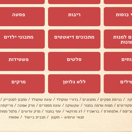
 כוסות
ריבות
פסטה
ם למנות
מתכונים דיאטטים
מתכוני ילדים
ונות
וחים
סלטים
פשטידות
ילים
ללא גלוטן
מרקים
קה
/
כניסת ספקים
/
מתכונים
/
כדורי שוקולד
/
עוגת שוקולד
/
מתכון לפנקייק
/
סקוויטים
/
תפוח אדמה בתנור
/
שקשוקה
/
עוגת מספרים
/
מרק אפונה
/
פריקסה
צ׳יפס
/
אלפחורס
/
בראוניז
/
דג מרוקאי
/
עוף בתנור
/
מרק עדשים
/
פלפל ממול
תנאי שימוש - תקנון
/
תכנית בישול
/
אסאדו