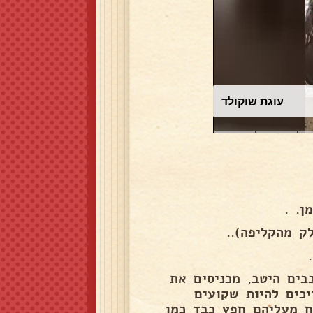
עוגת שוקולד
ן. .
ק מהקליפה)..
בים היטב, מכניסים את
יכים להיות שקועים
יח מעליהם חפץ כבד כמו