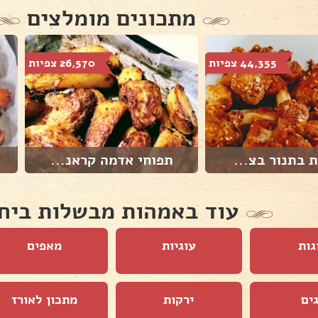
מתכונים מומלצים
44,355 צפיות
26,570 צפיות
 בתנור בצ...
תפוחי אדמה קראנ...
עוד באמהות מבשלות ביח
גות
עוגיות
מאפים
ים
ירקות
מתכון לאורז