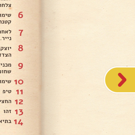
צלחת
6
שימו
קטנה
7
לאחר
נייר.
8
הצדד
9
שחומ
10
שימו
11
טיפ .
12
החצי
13
זהו ח
14
בתיאב