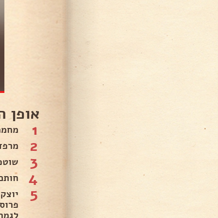
אופן ה
1
מחממים ת
2
מרפד
3
שוטפ
4
חותכים
5
יוצק
פרוס
לגמר