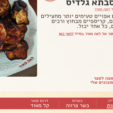
בתא גלדיס
ל
לאה מאיר
 אפויים טעימים יותר מחצילים
ם, קריספיים מבחוץ ורכים
 כל אחד יכול.
פר של לאה מאיר במייל
לחצי כאן
ספה לספר
כונים שלי
יה
כשרות
דרגת קושי
ות
כשר פרווה
קל מאוד