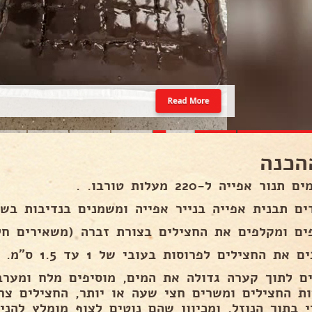
Read More
הכנה
נור אפייה ל-220 מעלות טורבו. .
ים תבנית אפייה בנייר אפייה ומשמנים בנדיבות בשמ
ים ומקלפים את החצילים בצורת זברה (משאירים חל
 את החצילים לפרוסות בעובי של 1 עד 1.5 ס"מ. .
ים לתוך קערה גדולה את המים, מוסיפים מלח ומערב
ות החצילים ומשרים חצי שעה או יותר, החצילים צר
י בתוך הנוזל, ומכיוון שהם נוטים לצוף מומלץ להנ