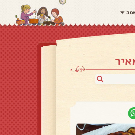
שמה
איר