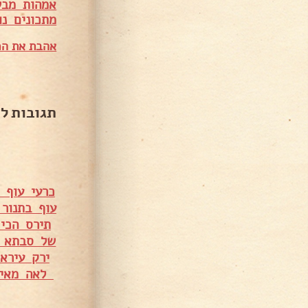
אמהות מבש
מתכונים נו
אהבת את המ
תגובות ל
כרעי עוף 
עוף בתנור
תירס הכי
של סבתא 
ירק עירא
לאה מאיר