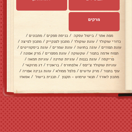
מרקים
מפת אתר
/
ביטול עסקה
/
כניסת ספקים
/
מתכונים
/
כדורי שוקולד
/
עוגת שוקולד
/
מתכון לפנקייק
/
מתכון לפיצה
/
עוגת תפוזים
/
עוגה בחושה
/
עוגת שמרים
/
עוגת ביסקוויטים
/
תפוח אדמה בתנור
/
שקשוקה
/
עוגת מספרים
/
מרק אפונה
/
פריקסה
/
עוגת בננות
/
עוגיות טחינה
/
עוגיות חמאה
/
עוגיות שוקולד צ׳יפס
/
אלפחורס
/
בראוניז
/
דג מרוקאי
/
עוף בתנור
/
מרק עדשים
/
פלפל ממולא
/
עוגת גבינה אפויה
/
מתכון לאורז
/
תנאי שימוש - תקנון
/
תכנית בישול
/
אסאדו