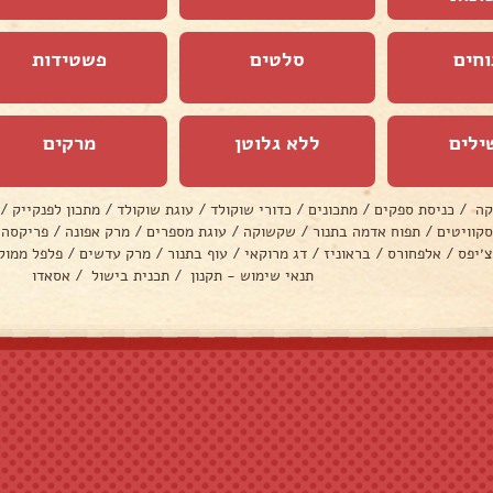
וחים
סלטים
פשטידות
ילים
ללא גלוטן
מרקים
קה
/
כניסת ספקים
/
מתכונים
/
כדורי שוקולד
/
עוגת שוקולד
/
מתכון לפנקייק
/
סקוויטים
/
תפוח אדמה בתנור
/
שקשוקה
/
עוגת מספרים
/
מרק אפונה
/
פריקסה
צ׳יפס
/
אלפחורס
/
בראוניז
/
דג מרוקאי
/
עוף בתנור
/
מרק עדשים
/
פלפל ממול
תנאי שימוש - תקנון
/
תכנית בישול
/
אסאדו