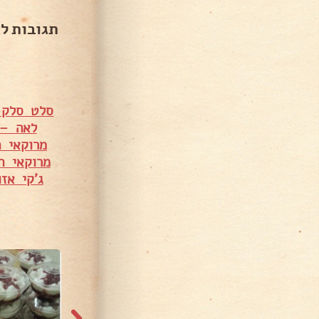
תגובות ל
סלט סלק סגנון מר
לאה – 
מרוקאי ח
מרוקאי חר
ג'קי אז
4,159 צפיות
3,040 צפיות