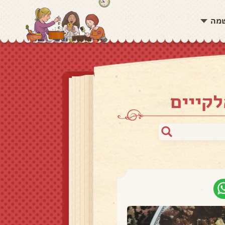
שמה
קייים