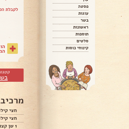
פסטה
לקבלת הספ
עוגות
בשר
ראשונות
תוספות
סלטים
הו
קינוחי כוסות
המת
קטגור
בשר
מרכיבי
חצי קילו
חצי קיל
1 שן קצוצה אפשר יותר