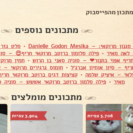
מתכון מהפייסבוק
מתכונים נוספים
וקאי: – Danielle Godon Mesika
•
סלט גזר 
לאה מאיר
•
פילה סלומון ברוטב מרוקאי חריף😍 – סונ
ריף אפוי בתנור❤ – סוניה סאני בן הרוש
•
חמין מרוקא
יף – סיון אוחיון אברג׳ל
•
חומוס גרגירים מרוקאי – א
ולאי – איציק שלמה
•
קציצות דגים ברוטב מרוקאי חר
מאיר
•
פילה סלמון ברוטב מרוקאי אששש – סוניה ס
מתכונים מומלצים
3,706 צפיות
3,904 צפיות