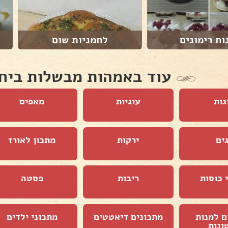
וח רימונים
לחמניות שום
עוד באמהות מבשלות ביח
גות
עוגיות
מאפים
ים
ירקות
מתכון לאורז
 כוסות
ריבות
פסטה
ם למנות
מתכונים דיאטטים
מתכוני ילדים
ונות