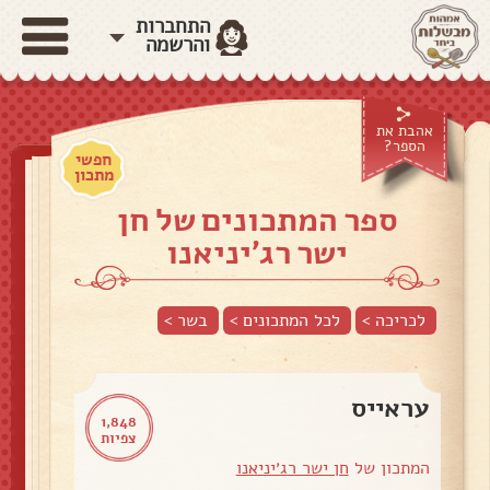
התחברות
והרשמה
אהבת את
הספר?
חפשי
מתכון
ספר המתכונים של חן
ישר רג׳יניאנו
לכריכה >
לכל המתכונים >
בשר
>
עראייס
1,848
צפיות
המתכון של
חן ישר רג׳יניאנו