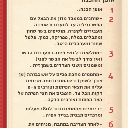
1
אופן הכנה:.
2
-טוחנים במעבד מזון את הבצל עם
הפטרוזיליה עד לתערובת אחידה.
מעבירים לקערה, מוסיפים בשר טחון
ומתבלים במלח, פפריקה, כמון, פלפל
שחור ומערבבים היטב..
3
-ממלאים כל חצי פיתה בתערובת הבשר
(אין צורך לבשל את הבשר לפני)
ומשמנים משני הצדדים בשמן זית..
4
-מחממים מחבת פסים על אש גבוהה (אן
צורך לשמן) וכשהמחבת חמה מניחים
עליה את חצאי הפיתות וצורבים 2-3
דקות מכל צד. הופכים את חצי הפיתה על
הצד הפתוח וצורבים כדקה..
5
-בינתיים מחממים תנור ל180 מעלות
ומרפדים תבנית בנייר אפיה..
6
-לאחר הצריבה במחבת, מניחים את