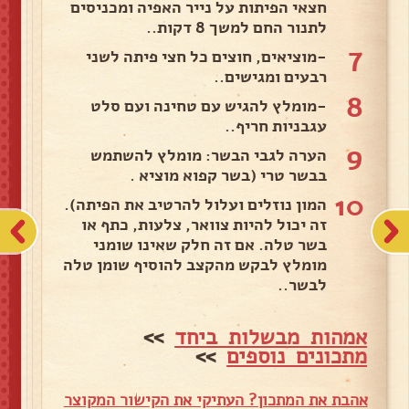
חצאי הפיתות על נייר האפיה ומכניסים
לתנור החם למשך 8 דקות..
7
-מוציאים, חוצים כל חצי פיתה לשני
רבעים ומגישים..
8
-מומלץ להגיש עם טחינה ועם סלט
עגבניות חריף..
9
הערה לגבי הבשר: מומלץ להשתמש
בבשר טרי (בשר קפוא מוציא .
10
המון נוזלים ועלול להרטיב את הפיתה).
זה יכול להיות צוואר, צלעות, כתף או
בשר טלה. אם זה חלק שאינו שומני
מומלץ לבקש מהקצב להוסיף שומן טלה
לבשר..
אמהות מבשלות ביחד
>>
מתכונים נוספים
>>
אהבת את המתכון? העתיקי את הקישור המקוצר