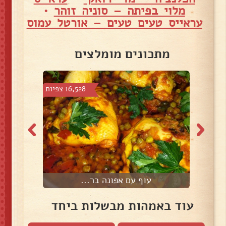
מלוי בפיתה – סוניה זוהר
•
עראייס טעים טעים – אורטל עמוס
מתכונים מומלצים
 צפיות
16,528 צפיות
עוף עם אפונה בר...
עוד באמהות מבשלות ביחד