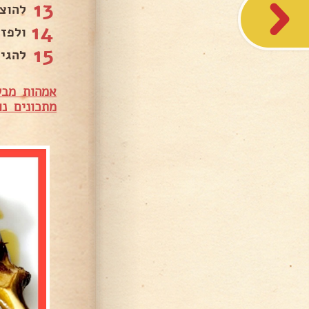
13
להוצ
14
ולפזר
15
להגי
אמהות מבש
מתכונים נו