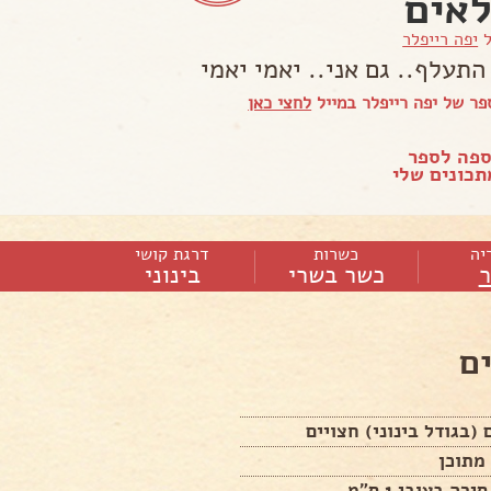
אים
ל
יפה רייפלר
תעלף.. גם אני.. יאמי יאמי
ר של יפה רייפלר במייל
לחצי כאן
ספה לספר
כונים שלי
יה
כשרות
דרגת קושי
כשר בשרי
בינוני
ם
מתוכן
ה בעובי 1 ס"מ