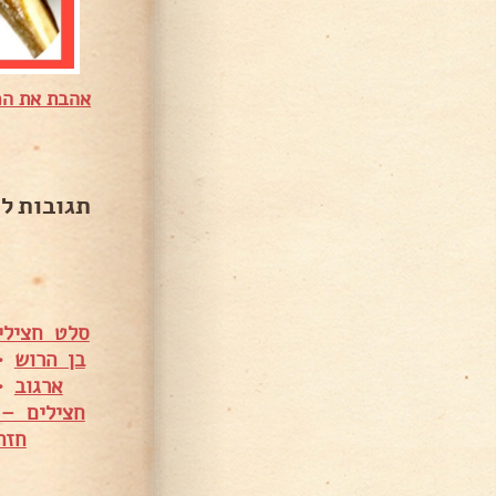
אהבת את המ
תגובות ל
סלט חצילי
בן הרוש
•
ארגוב
•
חצילים – 
חזה