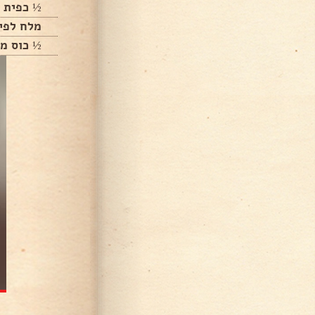
½ כפית פ
מלח לפי
½ כוס מי