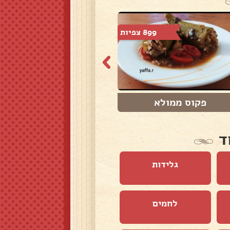
899 צפיות
2,361 צפיות
פקוס ממולא
כרוב ממולא - יא...
ד
גלידות
לחמים