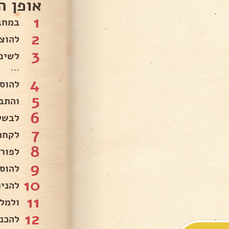
אופן ה
1
במחב
2
להוצי
3
לשים
...
4
להוס
5
והתבל
6
לבשל 
7
לקחת
8
לפור
9
להוס
10
להני
11
ולמל
12
להכניס לת