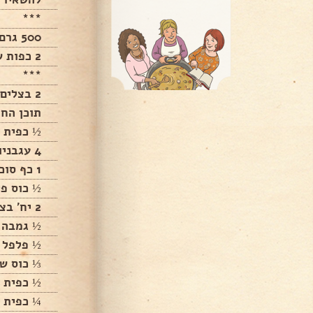
***
500 גרם בשר טחון
2 כפות שומן כבש קצוץ
***
2 בצלים
תוכן החצ
½ כפית 
4 עגבניות קלופות וקצוצות
1 כף סוכר
½ כוס פט
2 יח' בצל ירוק קצוץ
½ גמבה 
½ פלפל י
⅓ כוס שמ
½ כפית 
¼ כפית 