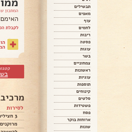
ממול
תבשילים
המתכון ש
מאפים
האימם ה
עוף
לקבלת הספ
לחמים
ריבות
הו
פסטה
המת
עוגות
בשר
צמחוניים
קטגור
ראשונות
בשר
עוגיות
תוספות
קינוחים
מרכיבי
סלטים
פשטידות
לסירות
פסח
3 חצילים (בגודל בינוני) חצויים
ארוחות בוקר
מרוקנים 
שונות
להשאיר סיר