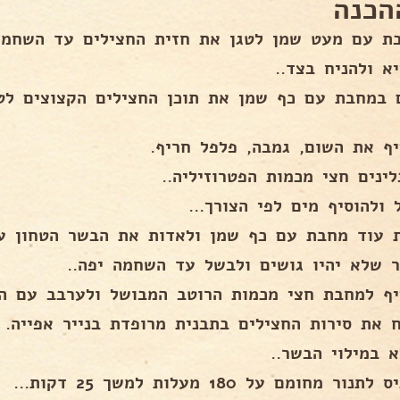
הכנה
ת עם מעט שמן לטגן את חזית החצילים עד השחמה
א ולהניח בצד..
 במחבת עם כף שמן את תוכן החצילים הקצוצים לט
יף את השום, גמבה, פלפל חריף.
ינים חצי מכמות הפטרוזיליה..
ולהוסיף מים לפי הצורך...
 עוד מחבת עם כף שמן ולאדות את הבשר הטחון עם
ר שלא יהיו גושים ולבשל עד השחמה יפה..
יף למחבת חצי מכמות הרוטב המבושל ולערבב עם הב
ח את סירות החצילים בתבנית מרופדת בנייר אפייה.
א במילוי הבשר..
נור מחומם על 180 מעלות למשך 25 דקות...