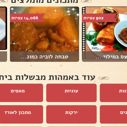
902 צפיות
14,068 צפיות
ס במילוי ...
טבחה לוביה כמונ...
עוד באמהות מבשלות ביח
גות
עוגיות
מאפים
ים
ירקות
מתכון לאורז