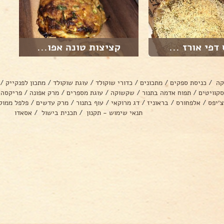
דפי אורז ...
קציצות טונה אפו...
קה
/
כניסת ספקים
/
מתכונים
/
כדורי שוקולד
/
עוגת שוקולד
/
מתכון לפנקייק
/
סקוויטים
/
תפוח אדמה בתנור
/
שקשוקה
/
עוגת מספרים
/
מרק אפונה
/
פריקסה
צ׳יפס
/
אלפחורס
/
בראוניז
/
דג מרוקאי
/
עוף בתנור
/
מרק עדשים
/
פלפל ממול
תנאי שימוש - תקנון
/
תכנית בישול
/
אסאדו