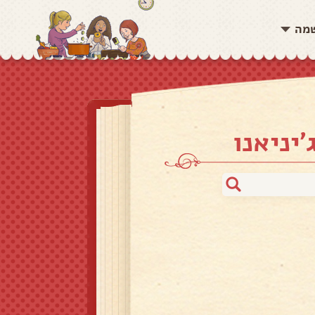
שמה
יניאנו