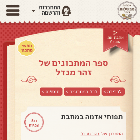
התחברות
והרשמה
אהבת את
הספר?
חפשי
מתכון
ספר המתכונים של
זהר מנדל
לכריכה >
לכל המתכונים >
תוספות
>
תפוחי אדמה במחבת
811
צפיות
המתכון של
זהר מנדל