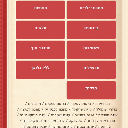
מתכוני ילדים
תוספות
קינוחים
סלטים
פשטידות
מתכוני עוף
תבשילים
ללא גלוטן
מרקים
מפת אתר
/
ביטול עסקה
/
כניסת ספקים
/
מתכונים
/
כדורי שוקולד
/
עוגת שוקולד
/
מתכון לפנקייק
/
מתכון לפיצה
/
עוגת תפוזים
/
עוגה בחושה
/
עוגת שמרים
/
עוגת ביסקוויטים
/
תפוח אדמה בתנור
/
שקשוקה
/
עוגת מספרים
/
מרק אפונה
/
פריקסה
/
עוגת בננות
/
עוגיות טחינה
/
עוגיות חמאה
/