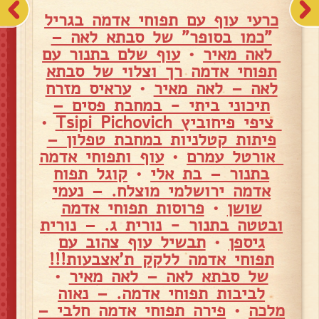
כרעי עוף עם תפוחי אדמה בגריל
"כמו בסופר" של סבתא לאה –
לאה מאיר
•
עוף שלם בתנור עם
תפוחי אדמה רך וצלוי של סבתא
לאה – לאה מאיר
•
עראיס מזרח
תיכוני ביתי - במחבת פסים –
ציפי פיחוביץ Tsipi Pichovich
•
פיתות קטלניות במחבת טפלון –
אורטל עמרם
•
עוף ותפוחי אדמה
בתנור – בת אלי
•
קוגל תפוח
אדמה ירושלמי מוצלח. – נעמי
שושן
•
פרוסות תפוחי אדמה
ובטטה בתנור - נורית ג. – נורית
גיספן
•
תבשיל עוף צהוב עם
תפוחי אדמה ללקק ת'אצבעות!!!
של סבתא לאה – לאה מאיר
•
לביבות תפוחי אדמה. – נאוה
מלכה
•
פירה תפוחי אדמה חלבי –