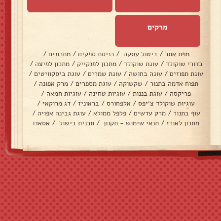
מרקים
מפת אתר
/
ביטול עסקה
/
כניסת ספקים
/
מתכונים
/
כדורי שוקולד
/
עוגת שוקולד
/
מתכון לפנקייק
/
מתכון לפיצה
/
עוגת תפוזים
/
עוגה בחושה
/
עוגת שמרים
/
עוגת ביסקוויטים
/
תפוח אדמה בתנור
/
שקשוקה
/
עוגת מספרים
/
מרק אפונה
/
פריקסה
/
עוגת בננות
/
עוגיות טחינה
/
עוגיות חמאה
/
עוגיות שוקולד צ׳יפס
/
אלפחורס
/
בראוניז
/
דג מרוקאי
/
עוף בתנור
/
מרק עדשים
/
פלפל ממולא
/
עוגת גבינה אפויה
/
מתכון לאורז
/
תנאי שימוש - תקנון
/
תכנית בישול
/
אסאדו