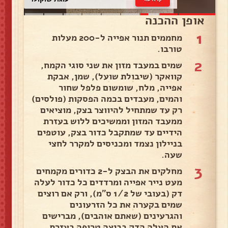
אופן ההכנה
1
מחממים תנור אפייה ל-200 מעלות
טורבו.
2
שמים במעבד מזון את שני סוגי הקמח,
קוואקר (שיבולת שועל), שמן, אבקת
אפייה, מלח, שומשום פלפל שחור
והמים, מעבדים בכמה הפסקות (פולסים)
רק עד שמתחיל להיווצר בצק, מוציאים
ממעבד המזון וממשיכים ללוש בעזרת
הידיים עד שמתקבל כדור בצק, עוטפים
בניילון נצמד ומכניסים למקרר לחצי
שעה.
3
מחלקים את הבצק ל-2 כדורים מקמחים
מעט נייר אפייה ומרדדים כל כדור לעלה
דק (בעובי של 1/2 ס"מ), ורק אם רוצים
שמים בקערה את כל הזרעונים
והגרעינים (שאתם אוהבים), מברישים
את העלה הדק בביצה טרופה בעזרת