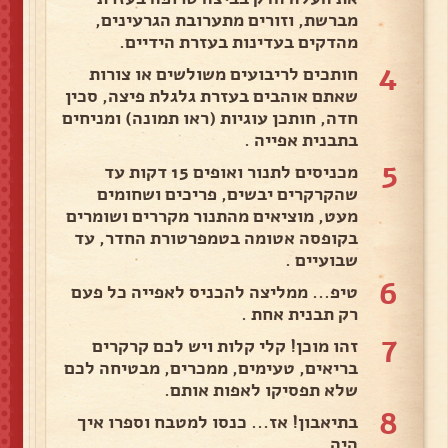
מברשת, וזורים מתערובת הגרעינים,
מהדקים בעדינות בעזרת הידיים.
4
חותכים לריבועים משולשים או צורות
שאתם אוהבים בעזרת גלגלת פיצה, סכין
חדה, חותכן עוגיות (ראו תמונה) ומניחים
בתבנית אפייה .
5
מכניסים לתנור ואופים 15 דקות עד
שהקרקרים יבשים, פריכים ושחומים
מעט, מוציאים מהתנור מקררים ושומרים
בקופסה אטומה בטמפרטורת החדר, עד
שבועיים .
6
טיפ... ממליצה להכניס לאפייה כל פעם
רק תבנית אחת .
7
זהו מוכן! קלי קלות ויש לכם קרקרים
בריאים, טעימים, ממכרים, מבטיחה לכם
שלא תפסיקו לאפות אותם.
8
בתיאבון! אז... כנסו למטבח וספרו איך
היה .