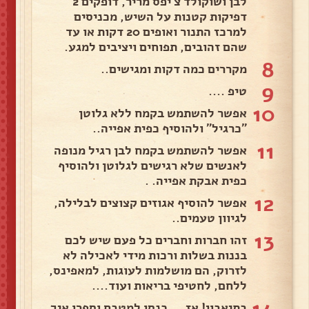
לבן ושוקולד צ'יפס מריר, דופקים 2
דפיקות קטנות על השיש, מכניסים
למרכז התנור ואופים 20 דקות או עד
שהם זהובים, תפוחים ויציבים למגע.
8
מקררים כמה דקות ומגישים..
9
טיפ ....
10
אפשר להשתמש בקמח ללא גלוטן
"כרגיל" ולהוסיף כפית אפייה..
11
אפשר להשתמש בקמח לבן רגיל מנופה
לאנשים שלא רגישים לגלוטן ולהוסיף
כפית אבקת אפייה. .
12
אפשר להוסיף אגוזים קצוצים לבלילה,
לגיוון טעמים..
13
זהו חברות וחברים כל פעם שיש לכם
בננות בשלות ורכות מידי לאכילה לא
לזרוק, הם מושלמות לעוגות, למאפינס,
ללחם, לחטיפי בריאות ועוד....
14
בתיאבון! אז ... כנסו למטבח וספרו איך