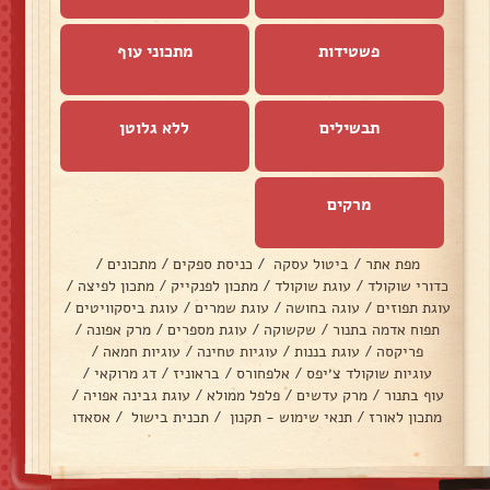
פשטידות
מתכוני עוף
תבשילים
ללא גלוטן
מרקים
מפת אתר
/
ביטול עסקה
/
כניסת ספקים
/
מתכונים
/
כדורי שוקולד
/
עוגת שוקולד
/
מתכון לפנקייק
/
מתכון לפיצה
/
עוגת תפוזים
/
עוגה בחושה
/
עוגת שמרים
/
עוגת ביסקוויטים
/
תפוח אדמה בתנור
/
שקשוקה
/
עוגת מספרים
/
מרק אפונה
/
פריקסה
/
עוגת בננות
/
עוגיות טחינה
/
עוגיות חמאה
/
עוגיות שוקולד צ׳יפס
/
אלפחורס
/
בראוניז
/
דג מרוקאי
/
עוף בתנור
/
מרק עדשים
/
פלפל ממולא
/
עוגת גבינה אפויה
/
מתכון לאורז
/
תנאי שימוש - תקנון
/
תכנית בישול
/
אסאדו