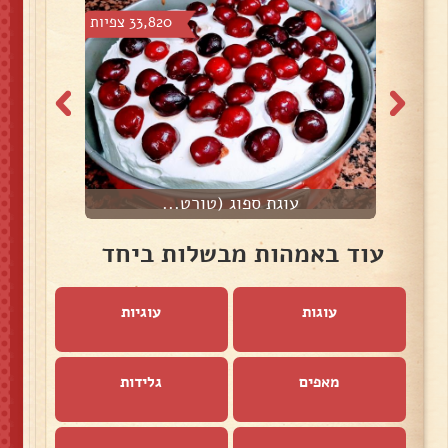
צפיות
33,820 צפיות
עוגת ספוג (טורט...
פ
עוד באמהות מבשלות ביחד
עוגות
עוגיות
מאפים
גלידות