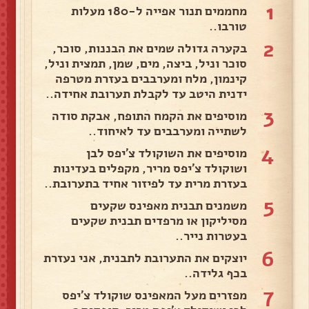
1
מחממים תנור אפייה ל-180 מעלות
טורבו..
2
בקערה גדולה שמים את הבננות, סוכר,
סוכר וניל, ביצה, מים, שמן, תמצית וניל,
קינמון, מלח ומערבבים בעזרת מטרפה
ידנית היטב עד לקבלת תערובת אחידה..
3
מוסיפים את הקמח התופח, אבקת סודה
לשתייה ומערבבים עד לאיחוד..
4
מוסיפים את השוקולד צ'יפס לבן
ושוקולד צ'יפס מריר, מקפלים בעדינות
בעזרת מרית עד לפיזור אחיד בתערובת..
5
משמנים תבנית מאפינס שקעים
מסיליקון או מרפדים תבנית שקעים
בעטרות נייר..
6
יוצקים את התערובת לתבנית, אני נעזרת
בכף גלידה..
7
מפזרים מעל המאפינס שוקולד צ'יפס