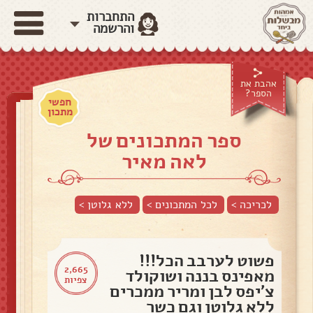
התחברות
והרשמה
אהבת את
הספר?
חפשי
מתכון
ספר המתכונים של
לאה מאיר
לכריכה >
לכל המתכונים >
ללא גלוטן
>
פשוט לערבב הכל!!!
2,665
מאפינס בננה ושוקולד
צפיות
צ'יפס לבן ומריר ממכרים
ללא גלוטן וגם כשר