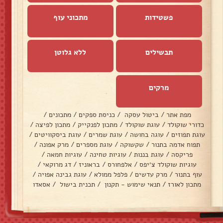
פשטידות
מתכוני עוף
תבשילים
ללא גלוטן
מרקים
מפת אתר
/
ביטול עסקה
/
כניסת ספקים
/
מתכונים
/
כדורי שוקולד
/
עוגת שוקולד
/
מתכון לפנקייק
/
מתכון לפיצה
/
עוגת תפוזים
/
עוגה בחושה
/
עוגת שמרים
/
עוגת ביסקוויטים
/
תפוח אדמה בתנור
/
שקשוקה
/
עוגת מספרים
/
מרק אפונה
/
פריקסה
/
עוגת בננות
/
עוגיות טחינה
/
עוגיות חמאה
/
עוגיות שוקולד צ׳יפס
/
אלפחורס
/
בראוניז
/
דג מרוקאי
/
עוף בתנור
/
מרק עדשים
/
פלפל ממולא
/
עוגת גבינה אפויה
/
מתכון לאורז
/
תנאי שימוש - תקנון
/
תכנית בישול
/
אסאדו