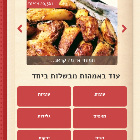
צפיות
26,561 צפיות
תפוחי אדמה קראנ...
עוד באמהות מבשלות ביחד
עוגות
עוגיות
מאפים
גלידות
דגים
ירקות