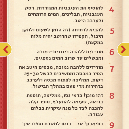
4
להוסיף את העגבניות המגוררות, רסק
העגבניות, תבלינים, המים הרותחים
ולערבב היטב.
5
להביא לרתיחה (זה הזמן לטעום ולתקן
תיבול, הקפידו שהרוטב יהיה מלוח
במקצת).
6
מורידים ללהבה בינונית-נמוכה
ומבשלים עד שרוב המים נספגים.
7
מורידים ללהבה נמוכה, מכסים היטב את
הסיר במכסה וממשיכים לבשל 25-30
דקות, ממליצה לפתוח מכסה ולערבב
בזהירות מדי פעם במהלך הבישול.
8
זהו מוכן! כדאי נסו, ממליצה, תוספת
בריאה, טעימה להתעלף, סופר קלה
להכנה לצד כל מנה עיקרית בכלום
עבודה.
9
בתיאבון! אז... כנסו למטבח וספרו איך