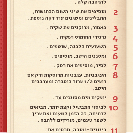
להזהבה קלה .
2
מוסיפים את שיני השום הכתושות,
התבלינים ומטגנים עוד דקה נוספת .
3
כאמור, מרוקנים את שקית .
4
גרגירי החומוס ושקית .
5
השעועית הלבנה, שוטפים .
6
ומסננים היטב, מוסיפים .
7
לסיר, מוסיפים את רסק .
8
העגבניות, עגבניות מרוסקות ורק אם
רוצים 1/2 צרור כוסברה ומערבבים
היטב.
9
יוצקים מים מסוננים עד .
10
לכיסוי התבשיל וקצת יותר, מביאים
לרתיחה, זה הזמן לטעום ואם צריך
לשפר טעמים, מורידים ללהבה .
11
בינונית-נמוכה, מכסים את .