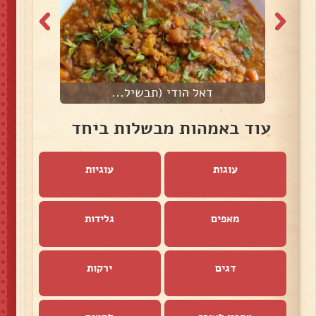
דאל הודי (תבשיל...
ק
עוד באמהות מבשלות ביחד
עוגות
עוגיות
מאפים
גלידות
דגים
ירקות