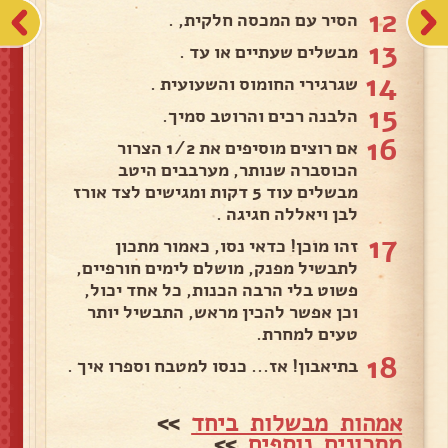
12
הסיר עם המכסה חלקית, .
13
מבשלים שעתיים או עד .
14
שגרגירי החומוס והשעועית .
15
הלבנה רכים והרוטב סמיך.
16
אם רוצים מוסיפים את 1/2 הצרור
הכוסברה שנותר, מערבבים היטב
מבשלים עוד 5 דקות ומגישים לצד אורז
לבן ויאללה חגיגה .
17
זהו מוכן! כדאי נסו, כאמור מתכון
לתבשיל מפנק, מושלם לימים חורפיים,
פשוט בלי הרבה הכנות, כל אחד יכול,
וכן אפשר להכין מראש, התבשיל יותר
טעים למחרת.
18
בתיאבון! אז... כנסו למטבח וספרו איך .
אמהות מבשלות ביחד
>>
מתכונים נוספים
>>