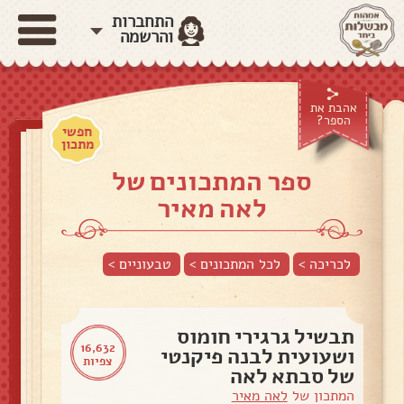
התחברות
והרשמה
אהבת את
הספר?
חפשי
מתכון
ספר המתכונים של
לאה מאיר
לכריכה >
לכל המתכונים >
טבעוניים
>
תבשיל גרגירי חומוס
16,632
ושעועית לבנה פיקנטי
צפיות
של סבתא לאה
המתכון של
לאה מאיר