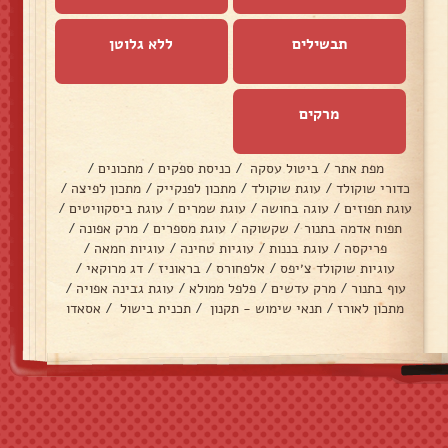
תבשילים
ללא גלוטן
מרקים
מפת אתר
/
ביטול עסקה
/
כניסת ספקים
/
מתכונים
/
כדורי שוקולד
/
עוגת שוקולד
/
מתכון לפנקייק
/
מתכון לפיצה
/
עוגת תפוזים
/
עוגה בחושה
/
עוגת שמרים
/
עוגת ביסקוויטים
/
תפוח אדמה בתנור
/
שקשוקה
/
עוגת מספרים
/
מרק אפונה
/
פריקסה
/
עוגת בננות
/
עוגיות טחינה
/
עוגיות חמאה
/
עוגיות שוקולד צ׳יפס
/
אלפחורס
/
בראוניז
/
דג מרוקאי
/
עוף בתנור
/
מרק עדשים
/
פלפל ממולא
/
עוגת גבינה אפויה
/
מתכון לאורז
/
תנאי שימוש - תקנון
/
תכנית בישול
/
אסאדו