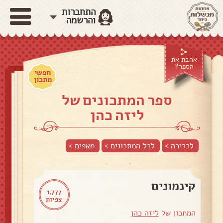
התחברות
והרשמה
אהבת את
הספר?
חפשי
מתכון
ספר המתכונים של
ליזה כהן
לכריכה >
לכל המתכונים >
מאפים
>
קינמונים
1,777
צפיות
המתכון של
ליזה כהן