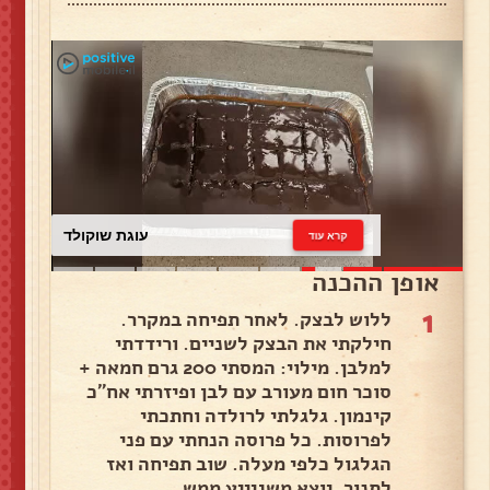
עוגת שוקולד
קרא עוד
אופן ההכנה
1
ללוש לבצק. לאחר תפיחה במקרר.
חילקתי את הבצק לשניים. ורידדתי
למלבן. מילוי: המסתי 200 גרם חמאה +
סוכר חום מעורב עם לבן ופיזרתי אח"כ
קינמון. גלגלתי לרולדה וחתכתי
לפרוסות. כל פרוסה הנחתי עם פני
הגלגול כלפי מעלה. שוב תפיחה ואז
לתנור. יוצא משגיייע ממש. .