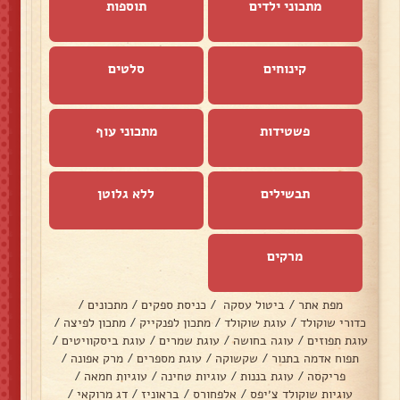
מתכוני ילדים
תוספות
קינוחים
סלטים
פשטידות
מתכוני עוף
תבשילים
ללא גלוטן
מרקים
מפת אתר
/
ביטול עסקה
/
כניסת ספקים
/
מתכונים
/
כדורי שוקולד
/
עוגת שוקולד
/
מתכון לפנקייק
/
מתכון לפיצה
/
עוגת תפוזים
/
עוגה בחושה
/
עוגת שמרים
/
עוגת ביסקוויטים
/
תפוח אדמה בתנור
/
שקשוקה
/
עוגת מספרים
/
מרק אפונה
/
פריקסה
/
עוגת בננות
/
עוגיות טחינה
/
עוגיות חמאה
/
עוגיות שוקולד צ׳יפס
/
אלפחורס
/
בראוניז
/
דג מרוקאי
/