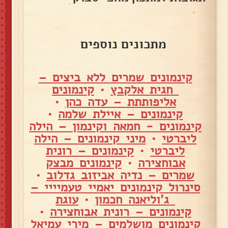
מתכונים נוספים
קינמונים שמרים ללא ביצים –
חגית אלקבץ
•
קינמונים
אליפותתת – עדה כהן
•
קינמונים – איילת שלמה
•
קינמונים - חמאה וקינמון – הילה
ליברטי
•
מיני קינמונים – הילה
ליברטי
•
קינמונים – רונית
אבוחצירה
•
קינמונים מבצק
שמרים – נדיה אביזוב גדלוב
•
סינרול קינמונים יאמיי טעמיייי –
ג'וליאנה חכמון
•
עוגת
קינמונים – רונית אבוחצירה
•
קינמונים מושלמים – מירי עמיאל