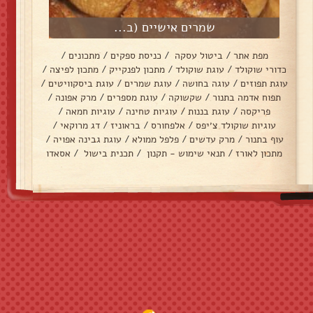
שמרים אישיים (ב...
מפת אתר
/
ביטול עסקה
/
כניסת ספקים
/
מתכונים
/
כדורי שוקולד
/
עוגת שוקולד
/
מתכון לפנקייק
/
מתכון לפיצה
/
עוגת תפוזים
/
עוגה בחושה
/
עוגת שמרים
/
עוגת ביסקוויטים
/
תפוח אדמה בתנור
/
שקשוקה
/
עוגת מספרים
/
מרק אפונה
/
פריקסה
/
עוגת בננות
/
עוגיות טחינה
/
עוגיות חמאה
/
עוגיות שוקולד צ׳יפס
/
אלפחורס
/
בראוניז
/
דג מרוקאי
/
עוף בתנור
/
מרק עדשים
/
פלפל ממולא
/
עוגת גבינה אפויה
/
מתכון לאורז
/
תנאי שימוש - תקנון
/
תכנית בישול
/
אסאדו