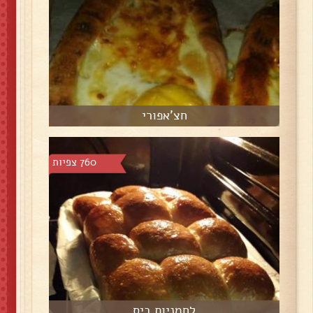
חצ'אפורי
760 צפיות
לחמניות ביס