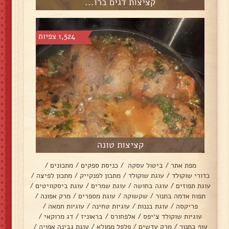
קציצות דגים ברו...
1,524 צפיות
קציצות טונה
מפת אתר
/
ביטול עסקה
/
כניסת ספקים
/
מתכונים
/
כדורי שוקולד
/
עוגת שוקולד
/
מתכון לפנקייק
/
מתכון לפיצה
/
עוגת תפוזים
/
עוגה בחושה
/
עוגת שמרים
/
עוגת ביסקוויטים
/
תפוח אדמה בתנור
/
שקשוקה
/
עוגת מספרים
/
מרק אפונה
/
פריקסה
/
עוגת בננות
/
עוגיות טחינה
/
עוגיות חמאה
/
עוגיות שוקולד צ׳יפס
/
אלפחורס
/
בראוניז
/
דג מרוקאי
/
עוף בתנור
/
מרק עדשים
/
פלפל ממולא
/
עוגת גבינה אפויה
/