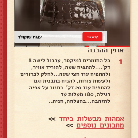
עוגת שוקולד
קרא עוד
אופן ההכנה
1
כל החומרים למיקסר, ערבול לישה 8
דק'....להתפיח שעה, להוריד אוויר,
ולהתפיח עוד חצי שעה...לחלק לכדורים
ולעשות צורות, להניח בתבנית וגם
להתפיח עוד 20 דק'. בתנור על אפיה
רגילה, 180 מעלות עד
להזהבה...בהצלחה, חגית..
אמהות מבשלות ביחד
>>
מתכונים נוספים
>>