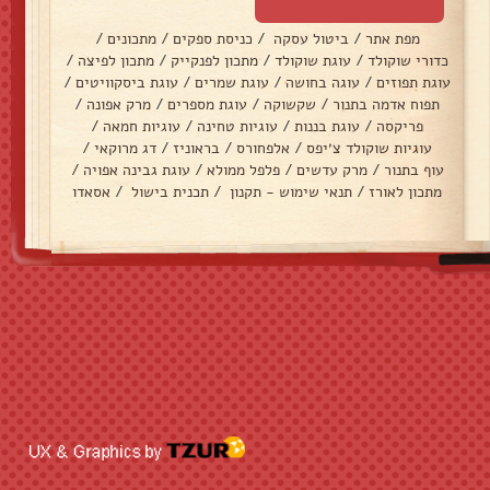
מפת אתר
/
ביטול עסקה
/
כניסת ספקים
/
מתכונים
/
כדורי שוקולד
/
עוגת שוקולד
/
מתכון לפנקייק
/
מתכון לפיצה
/
עוגת תפוזים
/
עוגה בחושה
/
עוגת שמרים
/
עוגת ביסקוויטים
/
תפוח אדמה בתנור
/
שקשוקה
/
עוגת מספרים
/
מרק אפונה
/
פריקסה
/
עוגת בננות
/
עוגיות טחינה
/
עוגיות חמאה
/
עוגיות שוקולד צ׳יפס
/
אלפחורס
/
בראוניז
/
דג מרוקאי
/
עוף בתנור
/
מרק עדשים
/
פלפל ממולא
/
עוגת גבינה אפויה
/
מתכון לאורז
/
תנאי שימוש - תקנון
/
תכנית בישול
/
אסאדו