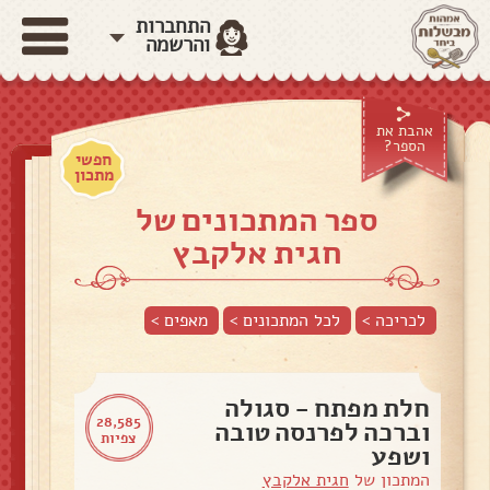
התחברות
והרשמה
אהבת את
הספר?
חפשי
מתכון
ספר המתכונים של
חגית אלקבץ
לכריכה >
לכל המתכונים >
מאפים
>
חלת מפתח - סגולה
28,585
וברכה לפרנסה טובה
צפיות
ושפע
המתכון של
חגית אלקבץ