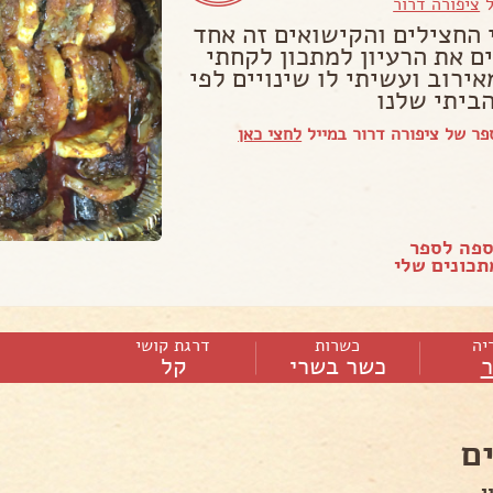
ל
ציפורה דרור
 החצילים והקישואים זה אחד
ם את הרעיון למתכון לקחתי
ירוב ועשיתי לו שינויים לפי
ביתי שלנו
ר של ציפורה דרור במייל
לחצי כאן
ספה לספר
כונים שלי
יה
כשרות
דרגת קושי
כשר בשרי
קל
ם
ן