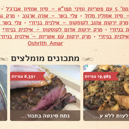
 סיון אוחיון אברג׳ל
•
סיון אסולין מלול
•
צלי בשר – אורה ארגוב
•
מרק גר
מרק ירקות צהוב לקוסקוס – אילנית בניזרי
•
צלי בשר ו
 בניזרי
•
מרק ירקות אדום לקוסקוס – אילנית בניזרי
•
לנית בניזרי
•
מרק ירקות עם אטריות – אילנית בניזרי
Oshrith Amar
מתכונים מומלצים
19,983 צפיות
6,351 צפיות
עות ללא ע...
נתח סינטה בתנור...