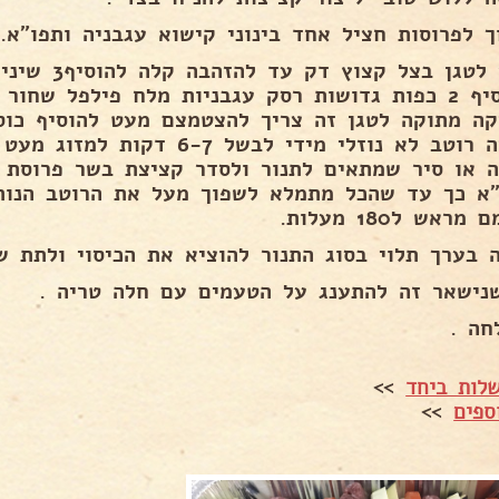
ך לפרוסות חציל אחד בינוני קישוא עגבניה ותפו״א.
בסיר לטגן בצל
ולהוסיף 2 כפות גדושות רסק עגבניות מלח פילפל שחו
קה מתוקה לטגן זה צריך להצטמצם מעט להוסיף כוס
שיהיה רוטב לא נוזלי מידי לבשל -7
ה או סיר שמתאים לתנור ולסדר קציצת בשר פרוסת 
״א כך עד שהכל מתמלא לשפוך מעל את הרוטב הנותר
ראש ל180 מעלות.
 בערך תלוי בסוג התנור להוציא את הכיסוי ולתת שי
נישאר זה להתענג על הטעמים עם חלה טריה .
חה .
לות ביחד
>>
ספים
>>