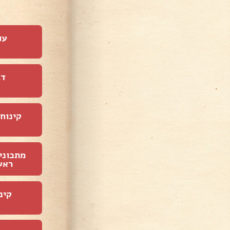
עו
דג
קינוחי
מתכוני
ראש
קינ