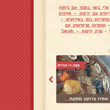
צלי בשר בתנור עם ניחוח
יסים עם ירקות – אילנית
פטריות כמו באירועים –
תחתיות ארטישוק עם
•
מרק ירקות – Serah
11,093 צפיות
8,740 צפיות
אסדו ברוטב מתקת...
צואר כבש