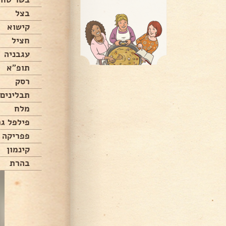
בצל
קישוא
חציל
עגבניה
תופ״א
רסק
תבלינים
מלח
פילפל גר
פפריקה
קינמון
בהרת