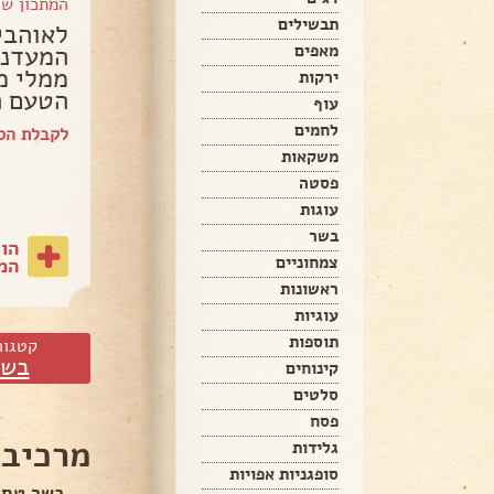
המתכון ש
תבשילים
לאוהבי
המעדני
מאפים
ממלי מא
ירקות
הטעם ה
עוף
לחמים
לקבלת הספ
משקאות
פסטה
עוגות
בשר
הו
צמחוניים
המת
ראשונות
עוגיות
תוספות
קטגור
בשר
קינוחים
סלטים
פסח
מרכיבי
גלידות
סופגניות אפויות
בשר טחו