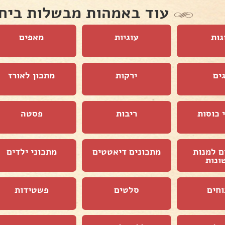
עוד באמהות מבשלות ביח
גות
עוגיות
מאפים
ים
ירקות
מתכון לאורז
 כוסות
ריבות
פסטה
ם למנות
מתכונים דיאטטים
מתכוני ילדים
ונות
וחים
סלטים
פשטידות