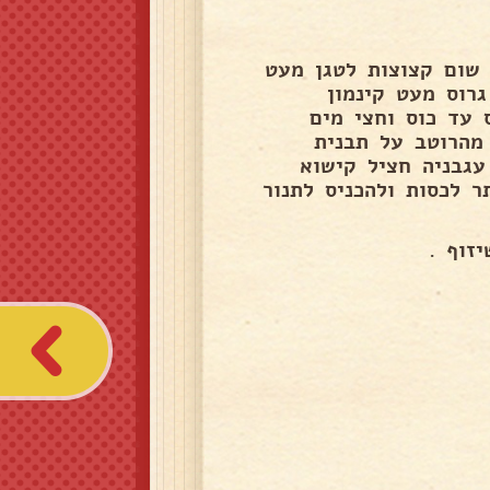
 קצוץ דק עד להזהבה קלה להוסיף3 שיני שום קצוצות לטגן מעט
ר גרוס מעט קינמון
 עד כוס וחצי מים
6 דקות למזוג מעט מהרוטב על תבנית
עגבניה חציל קישוא
 לכסות ולהכניס לתנור
זוף .