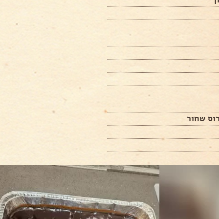
וס שחור