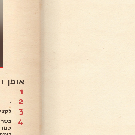
אופן ה
1
.
2
.
3
לקציצ
4
בשר 
שמן 
לעיס