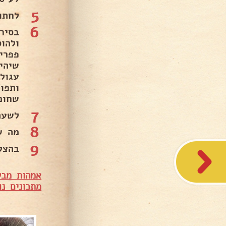
5
לחתו
6
פפרי
עגול
ותפו
שחומם מ
7
לשעה
8
מה ש
9
בהצל
אמהות מבש
מתכונים נו