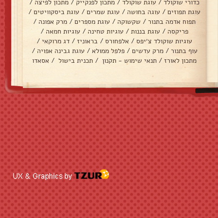
כדורי שוקולד
/
עוגת שוקולד
/
מתכון לפנקייק
/
מתכון לפיצה
/
עוגת תפוזים
/
עוגה בחושה
/
עוגת שמרים
/
עוגת ביסקוויטים
/
תפוח אדמה בתנור
/
שקשוקה
/
עוגת מספרים
/
מרק אפונה
/
פריקסה
/
עוגת בננות
/
עוגיות טחינה
/
עוגיות חמאה
/
עוגיות שוקולד צ׳יפס
/
אלפחורס
/
בראוניז
/
דג מרוקאי
/
עוף בתנור
/
מרק עדשים
/
פלפל ממולא
/
עוגת גבינה אפויה
/
מתכון לאורז
/
תנאי שימוש - תקנון
/
תכנית בישול
/
אסאדו