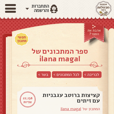
התחברות
והרשמה
אהבת את
הספר?
חפשי
מתכון
ספר המתכונים של
ilana magal
לכריכה >
לכל המתכונים >
בשר
>
קציצות ברוטב עגבניות
22,138
עם זיתים
צפיות
המתכון של
ilana magal