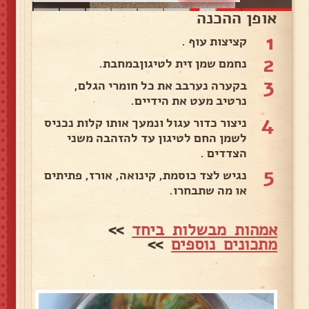
אופן ההכנה
1
קציצות עוף .
2
נחמם שמן זית לטיגוןבמחבת.
3
בקערה נערבב את כל חומרי הגלם,
נרטיב מעט את הידיים.
4
ניצור כדור עגול ונמעך אותו קלות נכניס
לשמן החם לטיגון עד להזהבה משני
הצדדים .
5
נגיש לצד כוסמת, קינואה, אורז, פתיתים
או מה שתבחרו.
אמהות מבשלות ביחד
>>
מתכונים נוספים
>>