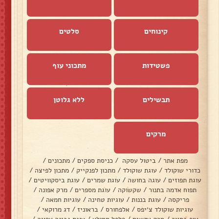
קינוחים
סלטים
פשטידות
מתכוני עוף
תבשילים
ללא גלוטן
מרקים
מפת אתר
/
ביטול עסקה
/
כניסת ספקים
/
מתכונים
/
כדורי שוקולד
/
עוגת שוקולד
/
מתכון לפנקייק
/
מתכון לפיצה
/
עוגת תפוזים
/
עוגה בחושה
/
עוגת שמרים
/
עוגת ביסקוויטים
/
תפוח אדמה בתנור
/
שקשוקה
/
עוגת מספרים
/
מרק אפונה
/
פריקסה
/
עוגת בננות
/
עוגיות טחינה
/
עוגיות חמאה
/
עוגיות שוקולד צ׳יפס
/
אלפחורס
/
בראוניז
/
דג מרוקאי
/