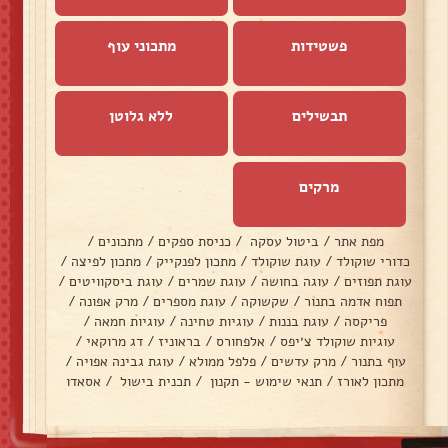
פשטידות
מתכוני עוף
תבשילים
ללא גלוטן
מרקים
מפת אתר
/
ביטול עסקה
/
כניסת ספקים
/
מתכונים
/
כדורי שוקולד
/
עוגת שוקולד
/
מתכון לפנקייק
/
מתכון לפיצה
/
עוגת תפוזים
/
עוגה בחושה
/
עוגת שמרים
/
עוגת ביסקוויטים
/
תפוח אדמה בתנור
/
שקשוקה
/
עוגת מספרים
/
מרק אפונה
/
פריקסה
/
עוגת בננות
/
עוגיות טחינה
/
עוגיות חמאה
/
עוגיות שוקולד צ׳יפס
/
אלפחורס
/
בראוניז
/
דג מרוקאי
/
עוף בתנור
/
מרק עדשים
/
פלפל ממולא
/
עוגת גבינה אפויה
/
מתכון לאורז
/
תנאי שימוש - תקנון
/
תכנית בישול
/
אסאדו