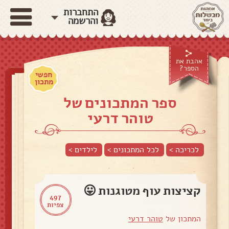
התחברות
והרשמה
אהבת את
הספר?
חפשי
מתכון
ספר המתכונים של
טוהר דרעי
לכריכה >
לכל המתכונים >
לילדים
>
קציצות עוף מטוגנות 😛
497
צפיות
המתכון של
טוהר דרעי