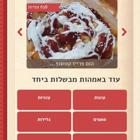
3 צפיות
658 צפיות
הום פרייז קטשופ...
ד
עוד באמהות מבשלות ביחד
עוגות
עוגיות
מאפים
גלידות