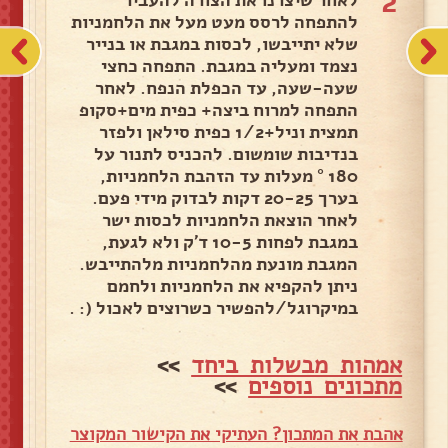
2
להתפחה לרסס מעט מעל את הלחמניות
שלא יתייבשו, לכסות במגבת או בנייר
נצמד ומעליה במגבת. התפחה כחצי
שעה-שעה, עד הכפלת הנפח. לאחר
התפחה למרוח ביצה+ כפית מים+סקופ
תמצית וניל+1/2 כפית סילאן ולפזר
בנדיבות שומשום. להכניס לתנור על
180 ° מעלות עד הזהבת הלחמניות,
בערך 20-25 דקות לבדוק מידי פעם.
לאחר הוצאת הלחמניות לכסות ישר
במגבת לפחות 10-5 ד'ק ולא לגעת,
המגבת מונעת מהלחמניות מלהתייבש.
ניתן להקפיא את הלחמניות ולחמם
במיקרוגל/להפשיר כשרוצים לאכול (: .
אמהות מבשלות ביחד
>>
מתכונים נוספים
>>
אהבת את המתכון? העתיקי את הקישור המקוצר