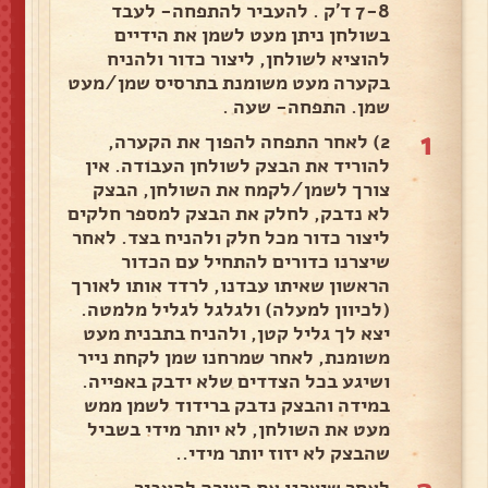
7-8 ד'ק . להעביר להתפחה- לעבד
בשולחן ניתן מעט לשמן את הידיים
להוציא לשולחן, ליצור כדור ולהניח
בקערה מעט משומנת בתרסיס שמן/מעט
שמן. התפחה- שעה .
1
2) לאחר התפחה להפוך את הקערה,
להוריד את הבצק לשולחן העבודה. אין
צורך לשמן/לקמח את השולחן, הבצק
לא נדבק, לחלק את הבצק למספר חלקים
ליצור כדור מכל חלק ולהניח בצד. לאחר
שיצרנו כדורים להתחיל עם הכדור
הראשון שאיתו עבדנו, לרדד אותו לאורך
(לכיוון למעלה) ולגלגל לגליל מלמטה.
יצא לך גליל קטן, ולהניח בתבנית מעט
משומנת, לאחר שמרחנו שמן לקחת נייר
ושיגע בכל הצדדים שלא ידבק באפייה.
במידה והבצק נדבק ברידוד לשמן ממש
מעט את השולחן, לא יותר מידי בשביל
שהבצק לא יזוז יותר מידי..
לאחר שיצרנו את הצורה להעביר