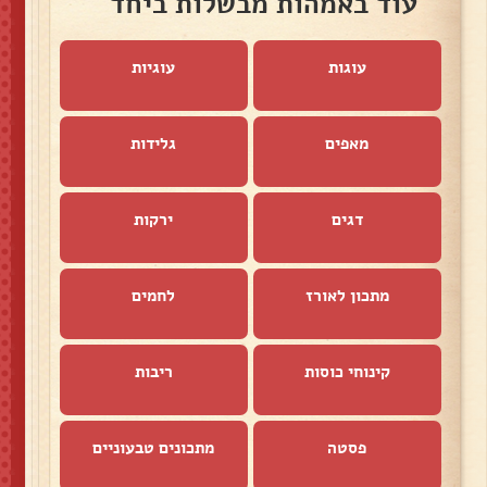
עוד באמהות מבשלות ביחד
עוגות
עוגיות
מאפים
גלידות
דגים
ירקות
מתכון לאורז
לחמים
קינוחי כוסות
ריבות
פסטה
מתכונים טבעוניים