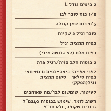
2 ביצים גודל L
1/2 כוס סוכר לבן
1/3 כוס שמן קנולה
סוכר וניל 2 שקיות
כפית תמצית וניל
כפית מלח (לא גדושה מידי)
2 כוסות חלב סויה/רגיל פרה
לפני אפייה: ביצה+כפית מים+ חצי
כפית סילאן + סקופ תמצית
וניל(הפקק)
לעיטור: שומשום לבן/מה שאוהבים
חשוב לומר: שימוש בכוסות 240מ"ל
זכוכית שקופה, ולא חד"פ.