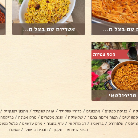
 עם בצל מ...
אטריות עם בצל מ...
309 צפיות
טריפולטאי...
קה
/
כניסת ספקים
/
מתכונים
/
כדורי שוקולד
/
עוגת שוקולד
/
מתכון לפנקייק
/
סקוויטים
/
תפוח אדמה בתנור
/
שקשוקה
/
עוגת מספרים
/
מרק אפונה
/
פריקסה
צ׳יפס
/
אלפחורס
/
בראוניז
/
דג מרוקאי
/
עוף בתנור
/
מרק עדשים
/
פלפל ממול
תנאי שימוש - תקנון
/
תכנית בישול
/
אסאדו