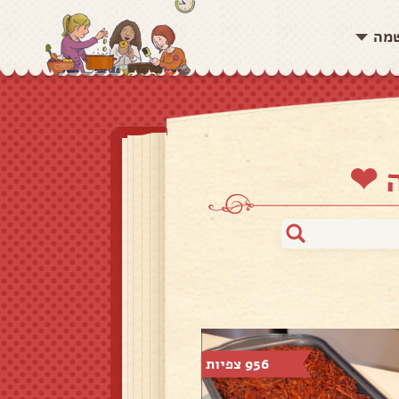
שמה
ה ❤
956 צפיות