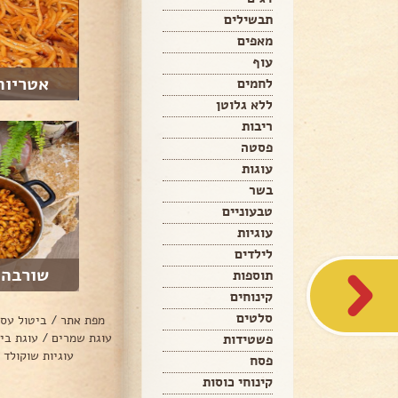
תבשילים
מאפים
עוף
אטריות
לחמים
ללא גלוטן
ריבות
פסטה
עוגות
בשר
טבעוניים
עוגיות
לילדים
שורבה 
תוספות
קינוחים
סלטים
מפת אתר
/
ביטול עס
עוגת שמרים
/
עוגת בי
פשטידות
עוגיות שוקולד 
פסח
קינוחי כוסות