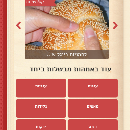
8 צפיות
647 צפיות
לחמניות בייגל ש...
ס
עוד באמהות מבשלות ביחד
עוגות
עוגיות
מאפים
גלידות
דגים
ירקות