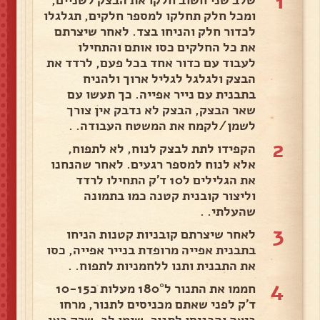
1
ומכל חלק תחלקו למספר חלקים, תגלגלו
לכדור חלק והניחו בצד. לאחר שיצרתם
את כל החלקים כסו אותם והתחילו
לעבוד עם כדור אחד בכל פעם, לרדד את
הבצק ולגלגל לגליל ארוך ולהניח
בתבנית עם נייר אפייה. כך תעשו עם
שאר הבצק, הבצק לא נדבק אין צורך
לשמן/לקמח את המשטח העבודה. .
2
הקפידו לתת לבצק לנוח, לא לתפוח,
אלא לנוח למספר רגעים. לאחר שהנחנו
את הגלילים ל10 ד'ק התחילו לרדד
וליצור קובנית קטנה כמו בתמונה
שהעלתי. .
3
לאחר שיצרתם קובניות קטנות הניחו
בתבנית אפייה מרופדת בנייר אפייה, כסו
את התבנית ותנו ללחמניות לתפוח. .
4
חממו את התנור ל180° מעלות כ10-15
ד'ק לפני שאתם מכניסים לתנור, מרחו
ביצה והכניסו לתנור. שימו לב, שרק כאן