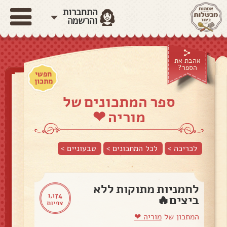
התחברות
והרשמה
אהבת את
הספר?
חפשי
מתכון
ספר המתכונים של
מוריה ❤
לכריכה >
לכל המתכונים >
טבעוניים
>
לחמניות מתוקות ללא
1,174
ביצים🔥
צפיות
המתכון של
מוריה ❤