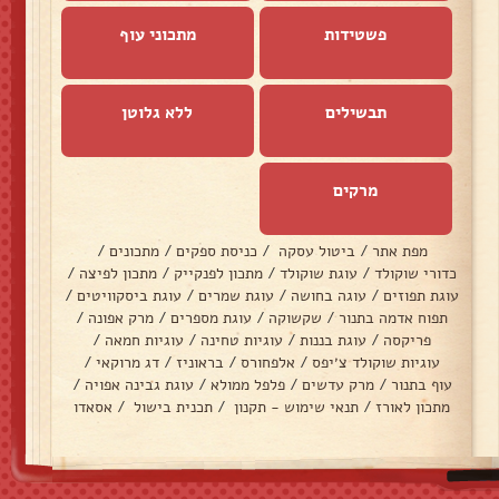
פשטידות
מתכוני עוף
תבשילים
ללא גלוטן
מרקים
מפת אתר
/
ביטול עסקה
/
כניסת ספקים
/
מתכונים
/
כדורי שוקולד
/
עוגת שוקולד
/
מתכון לפנקייק
/
מתכון לפיצה
/
עוגת תפוזים
/
עוגה בחושה
/
עוגת שמרים
/
עוגת ביסקוויטים
/
תפוח אדמה בתנור
/
שקשוקה
/
עוגת מספרים
/
מרק אפונה
/
פריקסה
/
עוגת בננות
/
עוגיות טחינה
/
עוגיות חמאה
/
עוגיות שוקולד צ׳יפס
/
אלפחורס
/
בראוניז
/
דג מרוקאי
/
עוף בתנור
/
מרק עדשים
/
פלפל ממולא
/
עוגת גבינה אפויה
/
מתכון לאורז
/
תנאי שימוש - תקנון
/
תכנית בישול
/
אסאדו