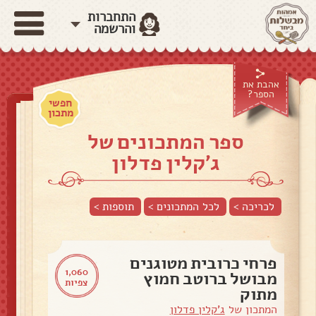
התחברות
והרשמה
אהבת את
הספר?
חפשי
מתכון
ספר המתכונים של
ג'קלין פדלון
לכריכה >
לכל המתכונים >
תוספות
>
פרחי כרובית מטוגנים
1,060
מבושל ברוטב חמוץ
צפיות
מתוק
המתכון של
ג'קלין פדלון