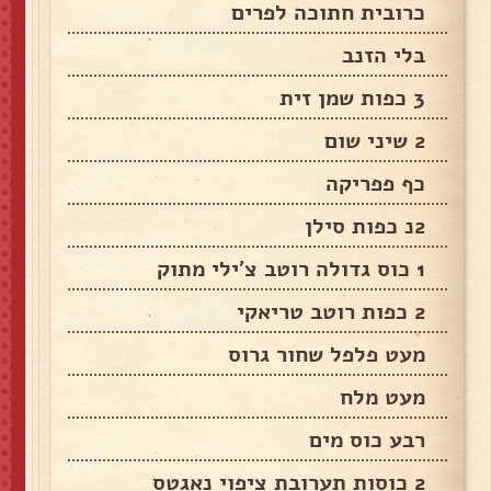
כרובית חתוכה לפרים
בלי הזנב
3 כפות שמן זית
2 שיני שום
כף פפריקה
2נ כפות סילן
1 כוס גדולה רוטב צ'ילי מתוק
2 כפות רוטב טריאקי
מעט פלפל שחור גרוס
מעט מלח
רבע כוס מים
2 כוסות תערובת ציפוי נאגטס