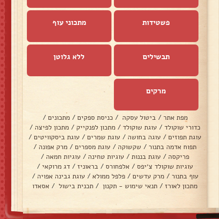
פשטידות
מתכוני עוף
תבשילים
ללא גלוטן
מרקים
מפת אתר
/
ביטול עסקה
/
כניסת ספקים
/
מתכונים
/
כדורי שוקולד
/
עוגת שוקולד
/
מתכון לפנקייק
/
מתכון לפיצה
/
עוגת תפוזים
/
עוגה בחושה
/
עוגת שמרים
/
עוגת ביסקוויטים
/
תפוח אדמה בתנור
/
שקשוקה
/
עוגת מספרים
/
מרק אפונה
/
פריקסה
/
עוגת בננות
/
עוגיות טחינה
/
עוגיות חמאה
/
עוגיות שוקולד צ׳יפס
/
אלפחורס
/
בראוניז
/
דג מרוקאי
/
עוף בתנור
/
מרק עדשים
/
פלפל ממולא
/
עוגת גבינה אפויה
/
מתכון לאורז
/
תנאי שימוש - תקנון
/
תכנית בישול
/
אסאדו