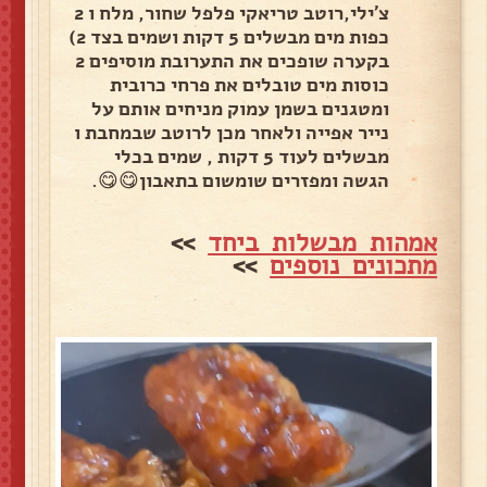
צ'ילי,רוטב טריאקי פלפל שחור, מלח ו 2
כפות מים מבשלים 5 דקות ושמים בצד 2)
בקערה שופכים את התערובת מוסיפים 2
כוסות מים טובלים את פרחי כרובית
ומטגנים בשמן עמוק מניחים אותם על
נייר אפייה ולאחר מכן לרוטב שבמחבת ו
מבשלים לעוד 5 דקות , שמים בכלי
הגשה ומפזרים שומשום בתאבון😋😋.
אמהות מבשלות ביחד
>>
מתכונים נוספים
>>