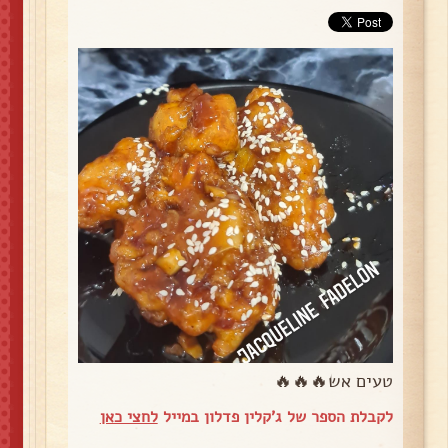
טעים אש🔥🔥🔥
לקבלת הספר של ג'קלין פדלון במייל
לחצי כאן