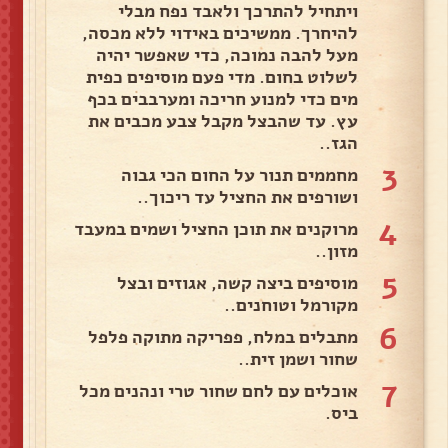
ויתחיל להתרכך ולאבד נפח מבלי
להיחרך. ממשיכים באידוי ללא מכסה,
מעל להבה נמוכה, כדי שאפשר יהיה
לשלוט בחום. מדי פעם מוסיפים כפית
מים כדי למנוע חריכה ומערבבים בכף
עץ. עד שהבצל מקבל צבע מכבים את
הגז..
3
מחממים תנור על החום הכי גבוה
ושורפים את החציל עד ריכוך..
4
מרוקנים את תוכן החציל ושמים במעבד
מזון..
5
מוסיפים ביצה קשה, אגוזים ובצל
מקורמל וטוחנים..
6
מתבלים במלח, פפריקה מתוקה פלפל
שחור ושמן זית..
7
אוכלים עם לחם שחור טרי ונהנים מכל
ביס.