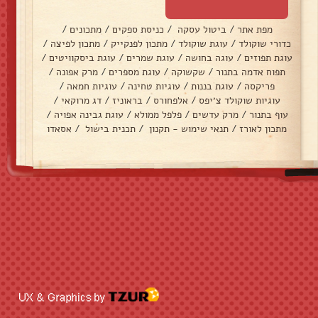
מפת אתר
/
ביטול עסקה
/
כניסת ספקים
/
מתכונים
/
כדורי שוקולד
/
עוגת שוקולד
/
מתכון לפנקייק
/
מתכון לפיצה
/
עוגת תפוזים
/
עוגה בחושה
/
עוגת שמרים
/
עוגת ביסקוויטים
/
תפוח אדמה בתנור
/
שקשוקה
/
עוגת מספרים
/
מרק אפונה
/
פריקסה
/
עוגת בננות
/
עוגיות טחינה
/
עוגיות חמאה
/
עוגיות שוקולד צ׳יפס
/
אלפחורס
/
בראוניז
/
דג מרוקאי
/
עוף בתנור
/
מרק עדשים
/
פלפל ממולא
/
עוגת גבינה אפויה
/
מתכון לאורז
/
תנאי שימוש - תקנון
/
תכנית בישול
/
אסאדו