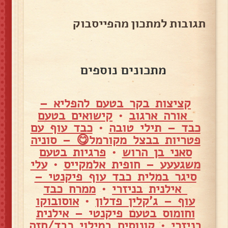
תגובות למתכון מהפייסבוק
מתכונים נוספים
קציצות בקר בטעם להפליא –
אורה ארגוב
•
קישואים בטעם
כבד – תילי טובה
•
כבד עוף עם
פטריות בבצל מקורמל😋 – סוניה
סאני בן הרוש
•
פרגיות בטעם
משגעעע – חופית אלמקייס
•
עלי
סיגר במלית כבד עוף פיקנטי –
אילנית בניזרי
•
ממרח כבד
עוף – ג'קלין פדלון
•
אוסובוקו
וחומוס בטעם פיקנטי – אילנית
בניזרי
•
קונוסים במילוי כבד/חזה