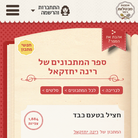
התחברות
והרשמה
אהבת את
הספר?
חפשי
מתכון
ספר המתכונים של
רינה יחזקאל
לכריכה >
לכל המתכונים >
סלטים
>
חציל בטעם כבד
1,884
צפיות
המתכון של
רינה יחזקאל