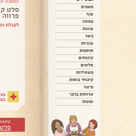
המתכון ש
מאפים
סלט קי
פרווה 
עוף
פסטה
לקבלת הספ
עוגות
בשר
עוגיות
תוספות
קינוחים
סלטים
פשטידות
קינוחי כוסות
פיצה
הו
ארוחות בוקר
המת
שונות
קטגור
סלטי