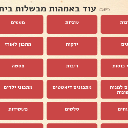
עוד באמהות מבשלות ביח
גות
עוגיות
מאפים
ים
ירקות
מתכון לאורז
 כוסות
ריבות
פסטה
ם למנות
מתכונים דיאטטים
מתכוני ילדים
ונות
וחים
סלטים
פשטידות