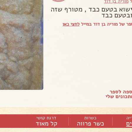
ל
מוריה בן דוד
שוא בטעם כבד , מטורף שזה
ובטעם כבד
ר של מוריה בן דוד במייל
לחצי כאן
ספה לספר
כונים שלי
יה
כשרות
דרגת קושי
ם
כשר פרווה
קל מאוד