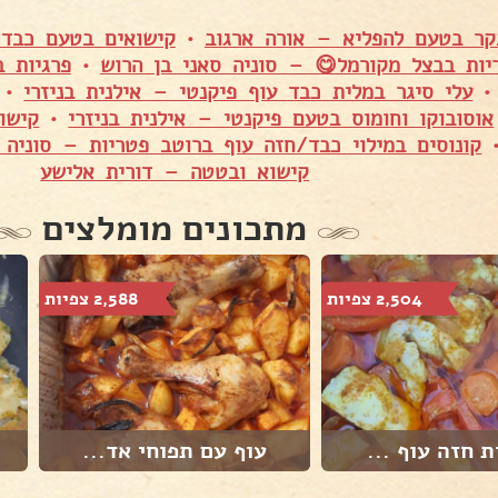
קר בטעם להפליא – אורה ארגוב
•
קישואים בטעם כבד 
יות בבצל מקורמל😋 – סוניה סאני בן הרוש
•
פרגיות 
עלי סיגר במלית כבד עוף פיקנטי – אילנית בניזרי
•
אוסובוקו וחומוס בטעם פיקנטי – אילנית בניזרי
•
קישו
קונוסים במילוי כבד/חזה עוף ברוטב פטריות – סוניה 
קישוא ובטטה – דורית אלישע
מתכונים מומלצים
2,504 צפיות
2,588 צפיות
ת חזה עוף ...
עוף עם תפוחי אד...