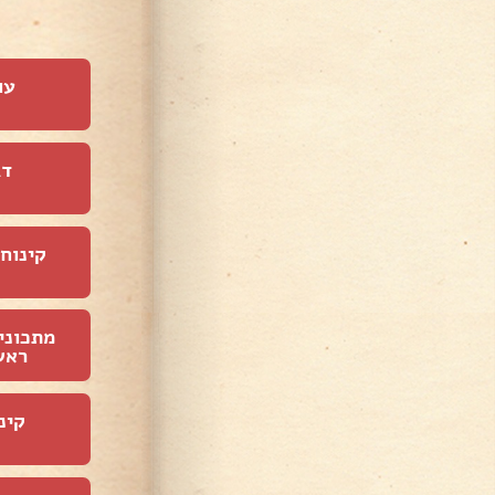
עו
דג
קינוחי
מתכוני
ראש
קינ