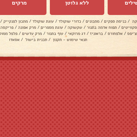
ילים
ללא גלוטן
מרקים
קה
/
כניסת ספקים
/
מתכונים
/
כדורי שוקולד
/
עוגת שוקולד
/
מתכון לפנקייק
/
סקוויטים
/
תפוח אדמה בתנור
/
שקשוקה
/
עוגת מספרים
/
מרק אפונה
/
פריקסה
צ׳יפס
/
אלפחורס
/
בראוניז
/
דג מרוקאי
/
עוף בתנור
/
מרק עדשים
/
פלפל ממול
תנאי שימוש - תקנון
/
תכנית בישול
/
אסאדו