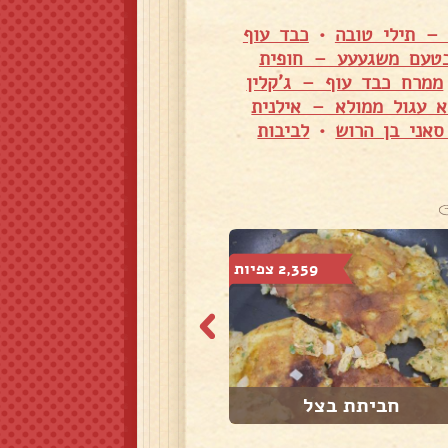
– תילי טובה
•
כבד עוף
בטעם משגעעע – חופית
ממרח כבד עוף – ג'קלין
א עגול ממולא – אילנית
סאני בן הרוש
•
לביבות
2,359 צפיות
402 צפיות
חביתת בצל
סלט פול מבושל ו...