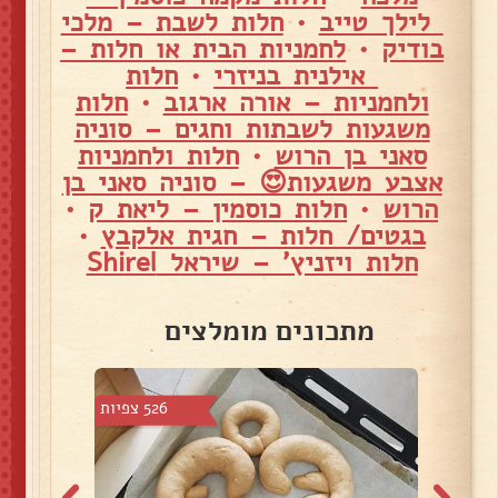
לילך טייב
•
חלות לשבת – מלכי
בודיק
•
לחמניות הבית או חלות –
אילנית בניזרי
•
חלות
ולחמניות – אורה ארגוב
•
חלות
משגעות לשבתות וחגים – סוניה
סאני בן הרוש
•
חלות ולחמניות
אצבע משגעות😍 – סוניה סאני בן
הרוש
•
חלות כוסמין – ליאת ק
•
בגטים/ חלות – חגית אלקבץ
•
חלות ויזניץ' – שיראל Shirel
מתכונים מומלצים
צפיות
526 צפיות