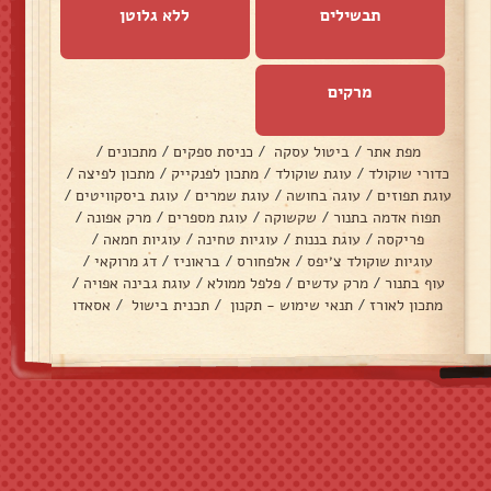
תבשילים
ללא גלוטן
מרקים
מפת אתר
/
ביטול עסקה
/
כניסת ספקים
/
מתכונים
/
כדורי שוקולד
/
עוגת שוקולד
/
מתכון לפנקייק
/
מתכון לפיצה
/
עוגת תפוזים
/
עוגה בחושה
/
עוגת שמרים
/
עוגת ביסקוויטים
/
תפוח אדמה בתנור
/
שקשוקה
/
עוגת מספרים
/
מרק אפונה
/
פריקסה
/
עוגת בננות
/
עוגיות טחינה
/
עוגיות חמאה
/
עוגיות שוקולד צ׳יפס
/
אלפחורס
/
בראוניז
/
דג מרוקאי
/
עוף בתנור
/
מרק עדשים
/
פלפל ממולא
/
עוגת גבינה אפויה
/
מתכון לאורז
/
תנאי שימוש - תקנון
/
תכנית בישול
/
אסאדו