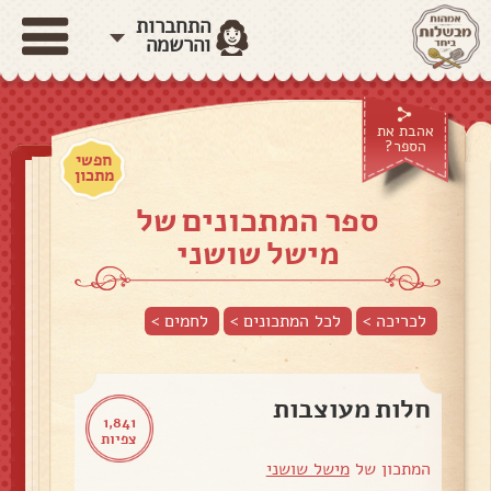
התחברות
והרשמה
אהבת את
הספר?
חפשי
מתכון
ספר המתכונים של
מישל שושני
לכריכה >
לכל המתכונים >
לחמים
>
חלות מעוצבות
1,841
צפיות
המתכון של
מישל שושני