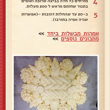
4
מורחים כל חלה בביצה טרופה ואופים
בתנור שחומם מראש ל 200 מעלות.
5
כ-20 עד שהחלות זהובות —(אפשרות
שניה אפיה בתורבו).
אמהות מבשלות ביחד
>>
מתכונים נוספים
>>