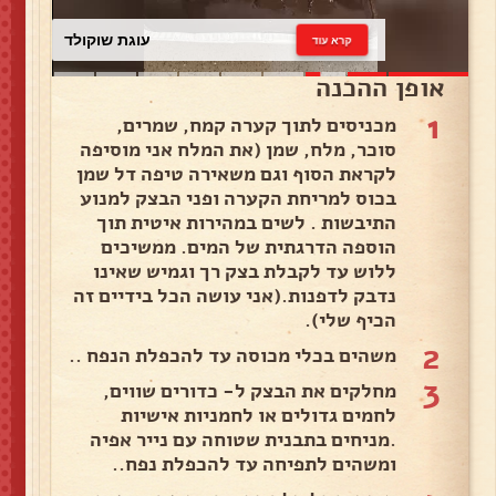
עוגת שוקולד
קרא עוד
אופן ההכנה
1
מכניסים לתוך קערה קמח, שמרים,
סוכר, מלח, שמן (את המלח אני מוסיפה
לקראת הסוף וגם משאירה טיפה דל שמן
בכוס למריחת הקערה ופני הבצק למנוע
התיבשות . לשים במהירות איטית תוך
הוספה הדרגתית של המים. ממשיכים
ללוש עד לקבלת בצק רך וגמיש שאינו
נדבק לדפנות.(אני עושה הכל בידיים זה
הכיף שלי).
2
משהים בכלי מכוסה עד להכפלת הנפח ..
3
מחלקים את הבצק ל- כדורים שווים,
לחמים גדולים או לחמניות אישיות
.מניחים בתבנית שטוחה עם נייר אפיה
ומשהים לתפיחה עד להכפלת נפח..