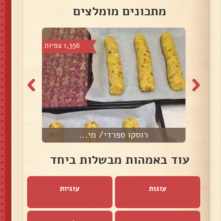
מתכונים מומלצים
7 צפיות
1,356 צפיות
רוסקו ספרדי/ מי...
מ
עוד באמהות מבשלות ביחד
עוגות
עוגיות