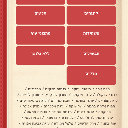
קינוחים
סלטים
פשטידות
מתכוני עוף
תבשילים
ללא גלוטן
מרקים
מפת אתר
/
ביטול עסקה
/
כניסת ספקים
/
מתכונים
/
כדורי שוקולד
/
עוגת שוקולד
/
מתכון לפנקייק
/
מתכון לפיצה
/
עוגת תפוזים
/
עוגה בחושה
/
עוגת שמרים
/
עוגת ביסקוויטים
/
תפוח אדמה בתנור
/
שקשוקה
/
עוגת מספרים
/
מרק אפונה
/
פריקסה
/
עוגת בננות
/
עוגיות טחינה
/
עוגיות חמאה
/
עוגיות שוקולד צ׳יפס
/
אלפחורס
/
בראוניז
/
דג מרוקאי
/
עוף בתנור
/
מרק עדשים
/
פלפל ממולא
/
עוגת גבינה אפויה
/