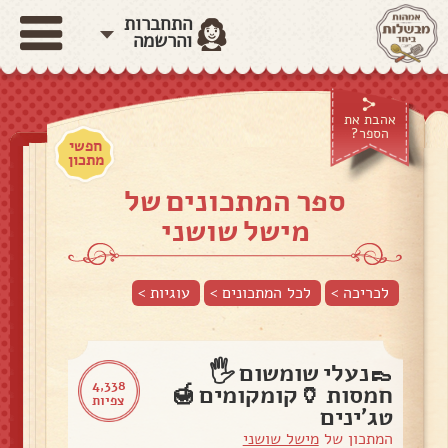
התחברות
והרשמה
אהבת את
הספר?
חפשי
מתכון
ספר המתכונים של
מישל שושני
לכריכה >
לכל המתכונים >
עוגיות
>
👞נעלי שומשום 🖐️
4,338
חמסות 🏺קומקומים 🍯
צפיות
טג׳ינים
המתכון של
מישל שושני