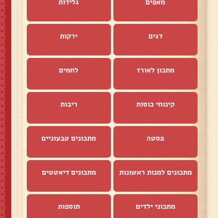
מאפים
גלידות
דגים
ירקות
מתכון לאורז
לחמים
קינוחי כוסות
ריבות
פסטה
מתכונים טבעוניים
מתכונים למנות ראשונות
מתכונים דיאטטים
מתכוני ילדים
תוספות