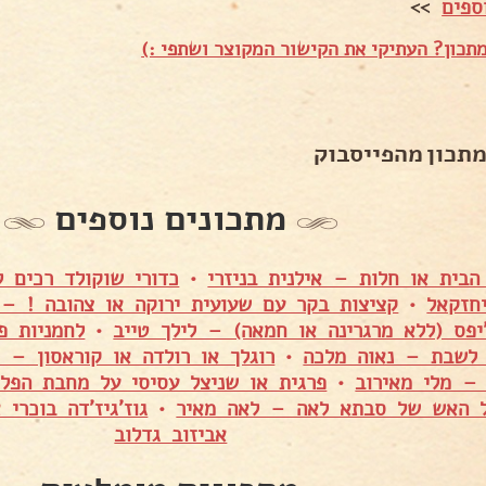
ספים
>>
תכון? העתיקי את הקישור המקוצר ושתפי :)
מתכון מהפייסבוק
מתכונים נוספים
הבית או חלות – אילנית בניזרי
•
כדורי שוקולד רכים 
חזקאל
•
קציצות בקר עם שעועית ירוקה או צהובה ! – א
יפס (ללא מרגרינה או חמאה) – לילך טייב
•
לחמניות פ
 לשבת – נאוה מלכה
•
רוגלך או רולדה או קוראסון – 
– מלי מאירוב
•
פרגית או שניצל עסיסי על מחבת הפל
ל האש של סבתא לאה – לאה מאיר
•
גוז'גיז'דה בוכרי
אביזוב גדלוב