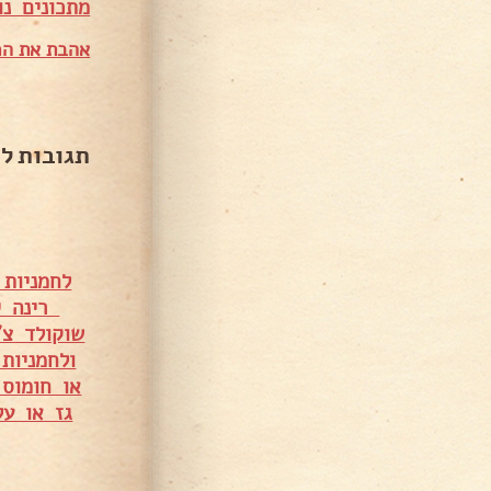
מתכונים נו
אהבת את המ
תגובות ל
לחמניות 
רינה י
שוקולד צ'
ולחמניות
או חומוס 
גז או ע