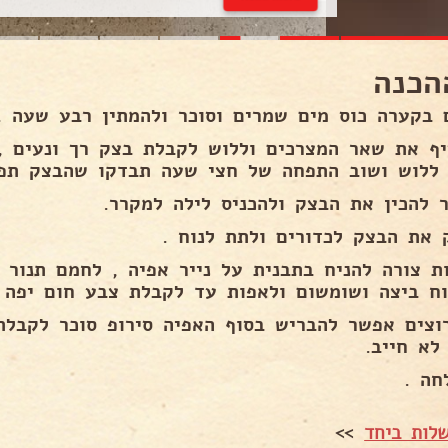
הכנה
 בקערה כוס מים שמרים וסוכר ולהמתין רבע שעה .
יף את שאר המצרכים וללוש לקבלת בצק רך ונעים ,
ללוש ושוב התפחה של חצי שעה תבדקו שהבצק תפח
 להכין את הבצק ולהכניס לילה למקרר.
 את הבצק לכדורים ולתת לנוח .
וח ביצה ושומשום ולאפות עד לקבלת צבע חום יפה 
וצים אפשר להבריש בסוף האפיה סירופ סוכר לקבלת
לא חייב.
חה .
לות ביחד
>>