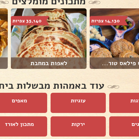
מתכונים מומלצים
14,130 צפיות
35,140 צפיות
פילאס טור...
לאפות במחבת
עוד באמהות מבשלות ביח
גות
עוגיות
מאפים
ים
ירקות
מתכון לאורז