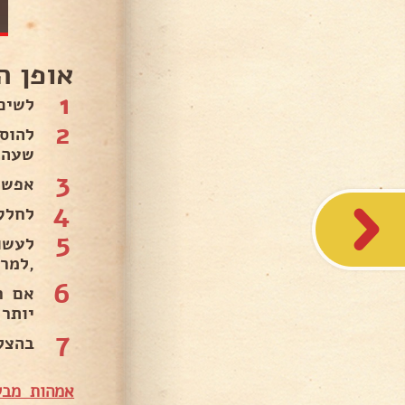
אופן ה
1
לשים
2
להוס
שעה 
3
אפשר
4
לחלק
5
,למר
6
אם ר
יותר 
7
בהצל
אמהות מבש