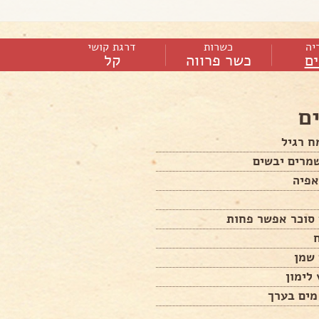
יה
כשרות
דרגת קושי
ם
כשר פרווה
קל
ם