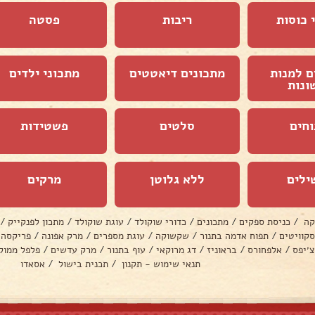
 כוסות
ריבות
פסטה
ם למנות
מתכונים דיאטטים
מתכוני ילדים
ונות
וחים
סלטים
פשטידות
ילים
ללא גלוטן
מרקים
קה
/
כניסת ספקים
/
מתכונים
/
כדורי שוקולד
/
עוגת שוקולד
/
מתכון לפנקייק
/
סקוויטים
/
תפוח אדמה בתנור
/
שקשוקה
/
עוגת מספרים
/
מרק אפונה
/
פריקסה
צ׳יפס
/
אלפחורס
/
בראוניז
/
דג מרוקאי
/
עוף בתנור
/
מרק עדשים
/
פלפל ממול
תנאי שימוש - תקנון
/
תכנית בישול
/
אסאדו