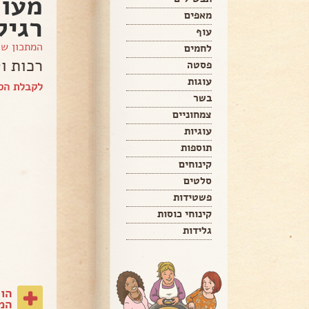
מעוצ
מאפים
רגיל
עוף
המתכון ש
לחמים
רכות ו
פסטה
עוגות
לקבלת הספ
בשר
צמחוניים
עוגיות
תוספות
קינוחים
סלטים
פשטידות
קינוחי כוסות
גלידות
הו
המת