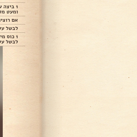
1 ביצה 
ומעט מל
אם רוצים
לבשל על
1 כוס מי
לבשל על