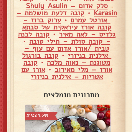
סלק אדום – Shuly Asulin
Karasin
•
קובה דלעת מושלמת –
אורטל עמרם
•
ערוק ברוז -
קובה אורז עיראקית של סבתא
גלדיס – לאה מאיר
•
קובה לבנה
- קובה סולת – תילי טובה
•
טבית /אורז אדום עם עוף –
אילנית בניזרי
•
קובה בורגול
מטוגנת – נאוה מלכה
•
קובה
אורז – מלי מאירוב
•
אורז עם
אטריות – אילנית בניזרי
מתכונים מומלצים
צפיות
3,655 צפיות