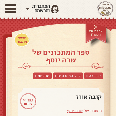
התחברות
והרשמה
אהבת את
הספר?
חפשי
מתכון
ספר המתכונים של
שרה יוסף
לכריכה >
לכל המתכונים >
תוספות
>
קובה אורז
18,793
צפיות
המתכון של
שרה יוסף