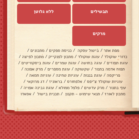
תבשילים
ללא גלוטן
מרקים
מפת אתר
/
ביטול עסקה
/
כניסת ספקים
/
מתכונים
/
כדורי שוקולד
/
עוגת שוקולד
/
מתכון לפנקייק
/
מתכון לפיצה
/
עוגת תפוזים
/
עוגה בחושה
/
עוגת שמרים
/
עוגת ביסקוויטים
/
תפוח אדמה בתנור
/
שקשוקה
/
עוגת מספרים
/
מרק אפונה
/
פריקסה
/
עוגת בננות
/
עוגיות טחינה
/
עוגיות חמאה
/
עוגיות שוקולד צ׳יפס
/
אלפחורס
/
בראוניז
/
דג מרוקאי
/
עוף בתנור
/
מרק עדשים
/
פלפל ממולא
/
עוגת גבינה אפויה
/
מתכון לאורז
/
תנאי שימוש - תקנון
/
תכנית בישול
/
אסאדו