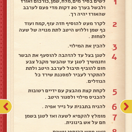
1
לשים בסיר מים,מלח,שמן,כורכום ואורז
ולבשל בערך 20 דקות מדי פעם לערבב
שהאורז יהיה רך.
2
לקרר מעט להוסיף חזה עוף,קמח ועוד
כף שמן וללוש היטב לתת מנויה של שעה
לפחות .
3
להכין את המילוי.
4
לטגן בצל עד להזהבה להוסעף את הבשר
וחנמשיך לטגן עד שהבשר מקבל צבע
חום להוביף תיבול לערבב היטב ולתת
להתקרר לעביר למסננת שירד כל
הנוזלים.
5
לקחת קצת מהבצק עם ידיים רטובות
להכניס מילוי ולסגור היטב .
6
להניח בתבנית על נייר אפיה .
7
מומלץ להקפיא לשעה ואז לטגן בשמן
חם על אש בינונית.
יוצא ממש קריספי וטעים .