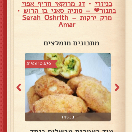
בניזרי
•
דג מרוקאי חריף אפוי
בתנור❤ – סוניה סאני בן הרוש
•
מרק ירקות – Serah Oshrith
Amar
מתכונים מומלצים
צפיות
10,630 צפיות
בנטאז
עוד באמהות מבשלות ביחד