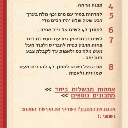
4
תפוח אדמה .
5
להרתיח בסיר עם מים וכף מלח בערך
רבע שעה שלא יהיו רכים מדי .
6
לחתוך ל4 לשים על נייר אפיה .
7
לשים בכוס שמן זית עם מעט כורכום
פחות מרבע כפית להבריש ולפזר מעל
מעט מלח גס ולאפות עד לקבלת צבע
חום יפה .
8
את הבצל פשוט לחתוך ל4 להבריש מעט
שמן זית ולאפות .
אמהות מבשלות ביחד
>>
מתכונים נוספים
>>
אהבת את המתכון? העתיקי את הקישור המקוצר
ושתפי :)