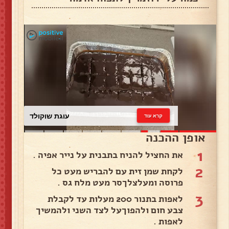
עוגת שוקולד
קרא עוד
אופן ההכנה
1
את החציל להניח בתבנית על נייר אפיה .
2
לקחת שמן זית עם להבריש מעט כל
פרוסה ומעלצלךסר מעט מלח גס .
3
לאפות בתנור 200 מעלות עד לקבלת
צבע חום ולהפוךעל לצד השני ולהמשיך
לאפות .