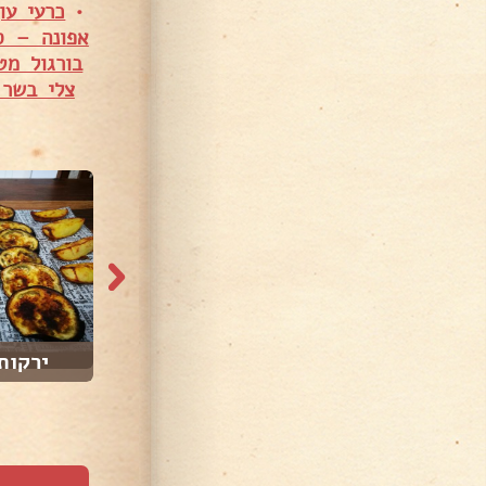
•
כרעי עו
אפונה – ס
בורגול מט
צלי בשר 
10,629 צפיות
682 צפיות
פרלינה
ירקות