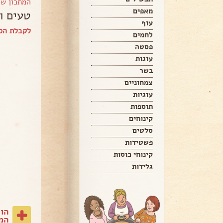
המתכון ש
מאפים
טעים ו
עוף
לקבלת הספ
לחמים
פסטה
עוגות
בשר
צמחוניים
עוגיות
תוספות
קינוחים
סלטים
פשטידות
קינוחי כוסות
גלידות
הו
המת