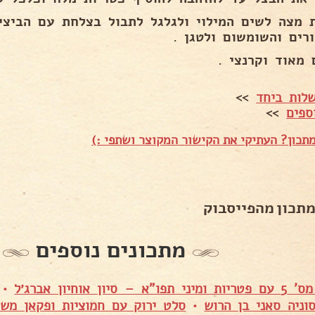
 מצה לשים המילוי ולגלגל לתבול בצלחת עם הביצי
ורים והשומשום ולטגן .
 מאוד וקרנצי .
לות ביחד
>>
ספים
>>
תכון? העתיקי את הקישור המקוצר ושתפי :)
מתכון מהפייסבוק
מתכונים נוספים
 סיון אוחיון אברג׳ל
•
ניה סאני בן הרוש
•
סלט ירוק עם חמוציות ופקאן משג