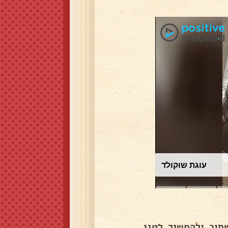
עוגת שוקולד
ור ולהמשיך לטגן .