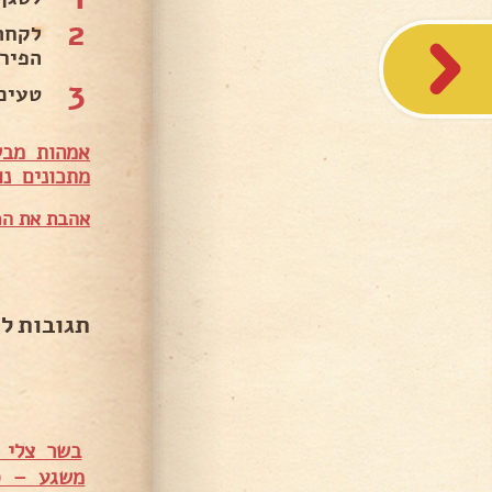
2
לקחת
הפיר
3
טעים
אמהות מבש
מתכונים נו
אהבת את המ
תגובות ל
בשר צלי מס' 5 עם פטריות ומיני תפו"א –
משגע – סו