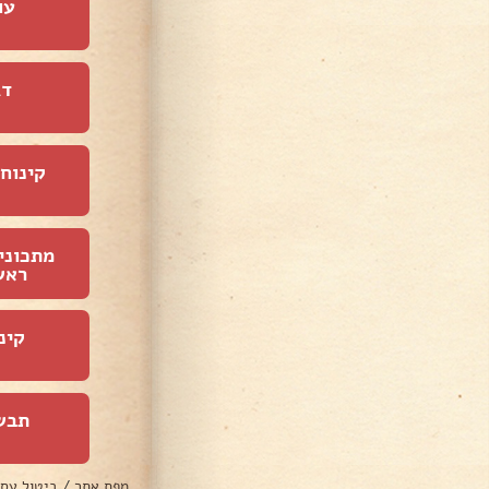
עו
דג
קינוחי
מתכוני
ראש
קינ
תבש
מפת אתר
/
ביטול עס