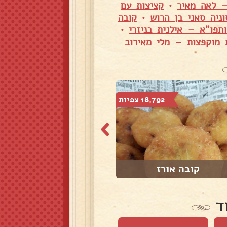
– לאה מאיר
•
קציצות עם
ניה סאני בן הרוש
•
קובה
תפו"א – אילנית בניזרי
•
 מוקפצות – מלי מאירוב
18,792 צפיות
3,652 צפיות
קובה אורז
אנטיפסטי
ד