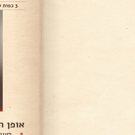
3 כפות שומשום
אופן ה
1
לטגן