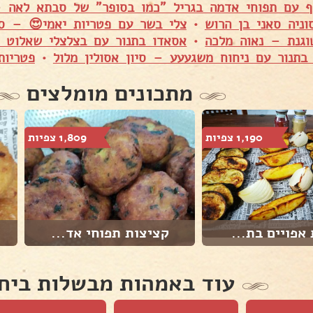
ף עם תפוחי אדמה בגריל "כמו בסופר" של סבתא לאה 
וניה סאני בן הרוש
•
צלי בשר עם פטריות יאמי😍 – סו
וגנת – נאוה מלכה
•
אסאדו בתנור עם בצלצלי שאלוט ו
בתנור עם ניחוח משגעעע – סיון אסולין מלול
•
פטריות
מתכונים מומלצים
1,190 צפיות
1,809 צפיות
 אפויים בת...
קציצות תפוחי אד...
עוד באמהות מבשלות ביח