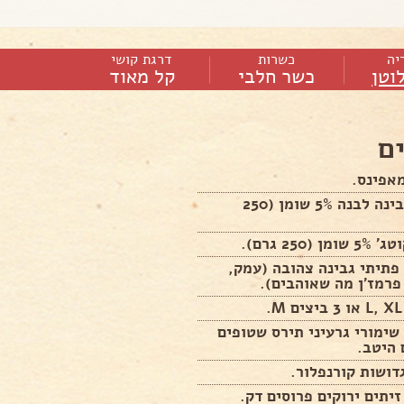
יה
כשרות
דרגת קושי
וטן
כשר חלבי
קל מאוד
ם
אפינס.
1 גביע גבינה לבנה 5% שומן (250
רם פתיתי גבינה צהובה (עמק,
רמז'ן מה שאוהבים).
 שימורי גרעיני תירס שטופים
 היטב.