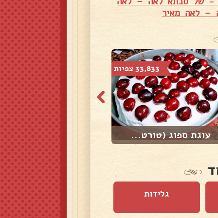
ר - של סבתא לאה – לאה
 – לאה מאיר
33,833 צפיות
87,922 צפיות
עוגת ספוג (טורט...
חטיף פצפוצי אור...
ד
גלידות