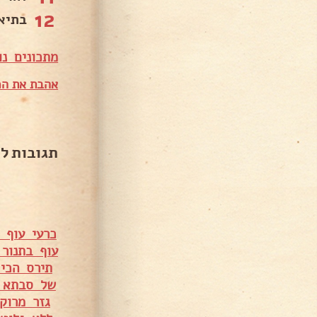
12
בתיאב
מתכונים נו
אהבת את המ
תגובות ל
כרעי עוף 
עוף בתנור
תירס הכי
של סבתא 
גזר מרוק