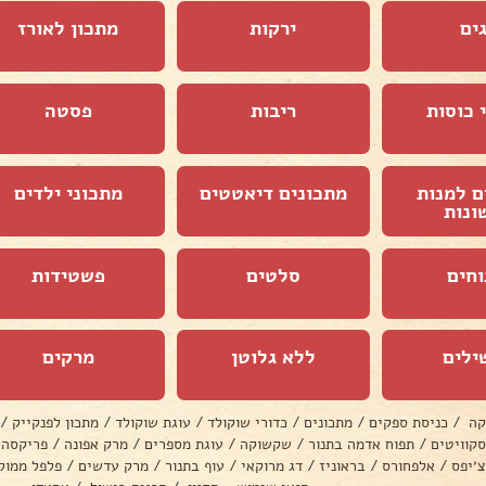
ים
ירקות
מתכון לאורז
 כוסות
ריבות
פסטה
ם למנות
מתכונים דיאטטים
מתכוני ילדים
ונות
וחים
סלטים
פשטידות
ילים
ללא גלוטן
מרקים
קה
/
כניסת ספקים
/
מתכונים
/
כדורי שוקולד
/
עוגת שוקולד
/
מתכון לפנקייק
/
סקוויטים
/
תפוח אדמה בתנור
/
שקשוקה
/
עוגת מספרים
/
מרק אפונה
/
פריקסה
צ׳יפס
/
אלפחורס
/
בראוניז
/
דג מרוקאי
/
עוף בתנור
/
מרק עדשים
/
פלפל ממול