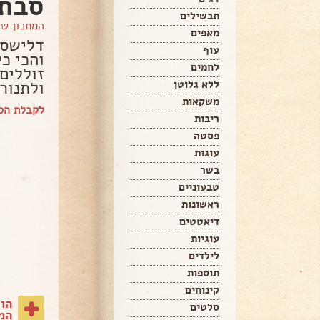
סבת
תבשילים
המתכון ש
מאפים
דלישס,
עוף
והכי כ
לחמים
זוללים
ולתנור 
ללא גלוטן
משקאות
לקבלת הס
ריבות
פסטה
עוגות
בשר
טבעוניים
ראשונות
דיאטטים
עוגיות
לילדים
תוספות
קינוחים
הו
סלטים
המת