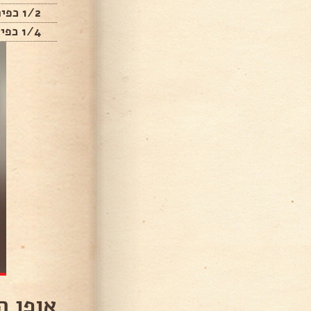
1/2 כפית מלח.
1/4 כפית פלפל שחור.
אופן ה