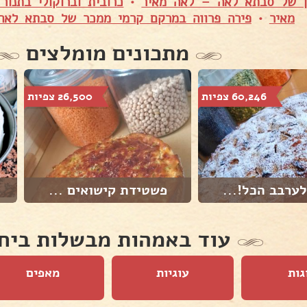
ן של סבתא לאה – לאה מאיר
•
כרובית וברוקולי בתנו
מאיר
•
פירה פרווה במרקם קרמי ממכר של סבתא לאה
מתכונים מומלצים
60,246 צפיות
26,500 צפיות
ערבב הכל!...
פשטידת קישואים ...
עוד באמהות מבשלות ביח
גות
עוגיות
מאפים