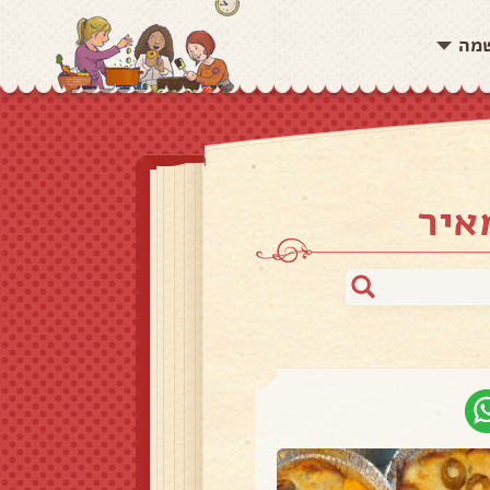
שמה
איר