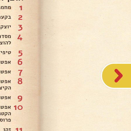
1
מחממים תנור 
2
בקער
3
יוצקים 
4
להוצאת
5
טיפים
6
אפשר
7
אפשר
8
אפשר
הקיצ
9
אפשר להוסיף
10
אפשר
הקטנ
פרוס
11
זהו מ