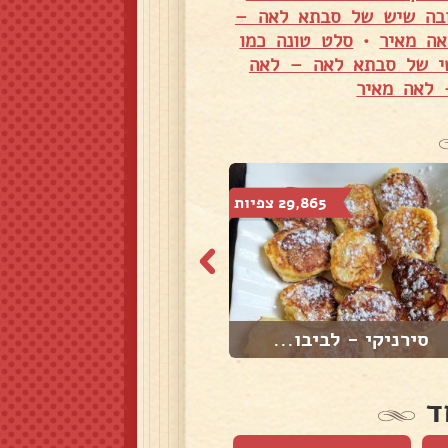
ובה שיש של סבתא לאה –
ה מאיר
•
סלט טונה כמו
טי של סבתא לאה – לאה
 לאה מאיר
29,865 צפיות
21,007 צפיות
סירניקי - לביבו...
חטיף תמרים ואגו...
ד