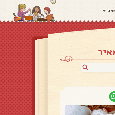
שמה
איר