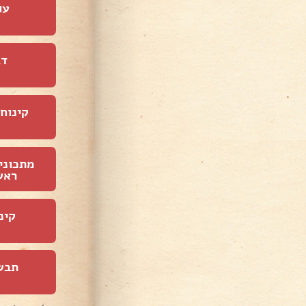
עו
דג
קינוחי
מתכוני
ראש
קינ
תבש