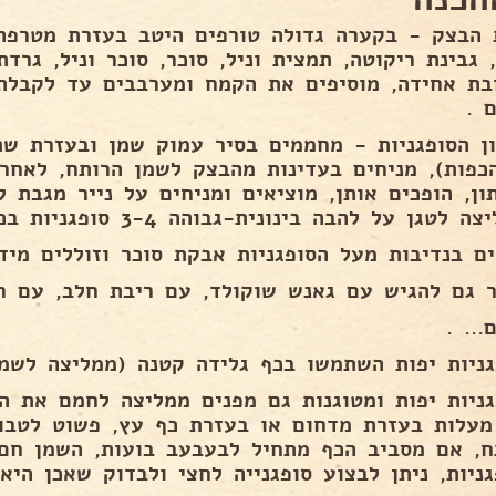
 הבצק - בקערה גדולה טורפים היטב בעזרת מטרפה 
 גבינת ריקוטה, תמצית וניל, סוכר, סוכר וניל, גרד
בת אחידה, מוסיפים את הקמח ומערבבים עד לקבלת
 .
ון הסופגניות - מחממים בסיר עמוק שמן ובעזרת שת
כפות), מניחים בעדינות מהבצק לשמן הרותח, לאחר
ון, הופכים אותן, מוציאים ומניחים על נייר מגבת 
 לטגן על להבה בינונית-גבוהה 3-4 סופגניות בכל פעם) .
ים בנדיבות מעל הסופגניות אבקת סוכר וזוללים מיד.
 גם להגיש עם גאנש שוקולד, עם ריבת חלב, עם ריב
... .
גניות יפות השתמשו בכף גלידה קטנה (ממליצה לשמ
גניות יפות ומטוגנות גם מפנים ממליצה לחמם את 
18 מעלות בעזרת מדחום או בעזרת כף עץ, פשוט לטב
ח, אם מסביב הכף מתחיל לבעבעב בועות, השמן חם 
גניות, ניתן לבצוע סופגנייה לחצי ולבדוק שאכן היא