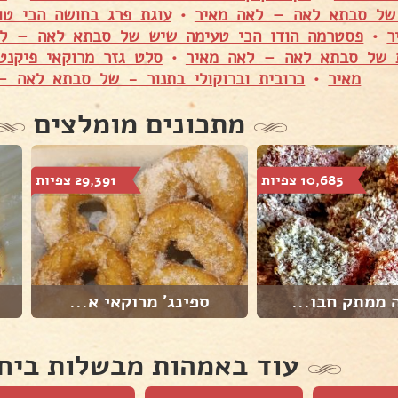
של סבתא לאה – לאה מאיר
•
עוגת פרג בחושה הכי ט
ר
•
פסטרמה הודו הכי טעימה שיש של סבתא לאה – לא
 של סבתא לאה – לאה מאיר
•
סלט גזר מרוקאי פיקנ
מאיר
•
כרובית וברוקולי בתנור - של סבתא לאה –
מתכונים מומלצים
10,685 צפיות
29,391 צפיות
 ממתק חבו...
ספינג' מרוקאי א...
עוד באמהות מבשלות ביח