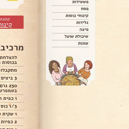
פשטידות
פסח
קינוחי כוסות
קטגור
גלידות
קינוח
פיצה
שיבולת שועל
שונות
מרכיבי
להצלחת 
בכוסות ו
מתקבלות 25-30 סופגניות
3 ביצים M.
בטמפרטו
1 כפית תמצית וניל.
1/3 כוס סוכר.
1 שקית סוכר וניל (10 גרם).
2 כפיות גרידת לימון מלימון אחד.