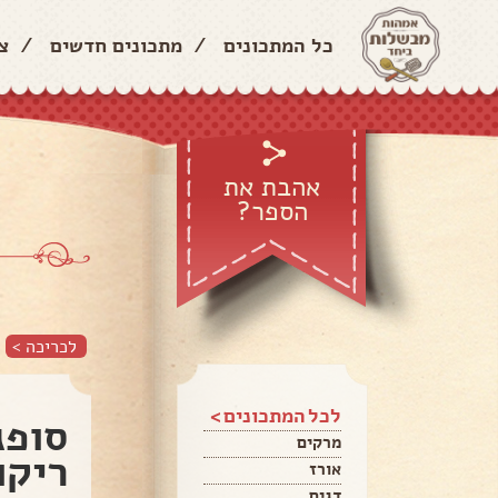
כל המתכונים
/
מתכונים חדשים
/
צ
אהבת את
הספר?
לכריכה >
לכל המתכונים >
סופג
מרקים
ריקו
אורז
דגים