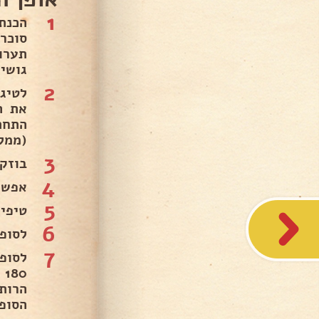
1
הכנת
סוכר,
תערו
גושים
2
לטיג
את ה
התחת
(ממליצה
3
בוזק
4
אפשר
5
טיפים
6
לסופ
7
לסופ
0
הרות
הסופ