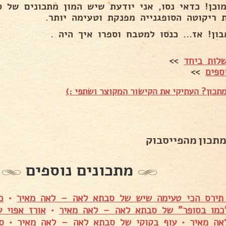
מוכן! כדאי נסו, אני יודעת שיש המון מתכונים של 
ת ריקוטה הסופגנייה מפנקת וטעימה יותר.
ון! אז... כנסו למטבח וספרו איך היה .
לות ביחד
>>
ספים
>>
תכון? העתיקי את הקישור המקוצר ושתפי :)
מתכון מהפייסבוק
מתכונים נוספים
תירס הכי טעימה שיש של סבתא לאה – לאה מאיר
•
כ
"כמו בסופר" של סבתא לאה – לאה מאיר
•
אורז אפוי 
אה מאיר
•
עוף בקוקי של סבתא לאה – לאה מאיר
•
ס