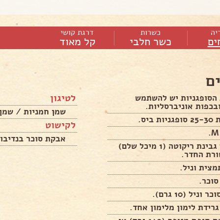
יה
כשרות
דרגת קושי
ים
כשר חלבי
קל מאוד
ם
לטיגון
הסופגניות יש להשתמש
בכפות אוניברסליות.
שמן חמניות / שמן 
 ביס.
לקישוט
אבקת סוכר בנדיבות
250 גרם גבינת ריקוטה (1 מיכל שלם)
רת החדר.