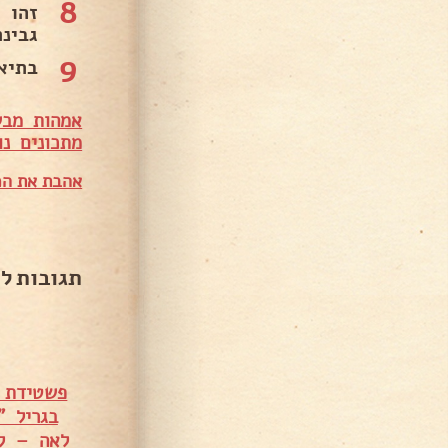
8
זהו 
גבינ
9
בתיאב
אמהות מבש
מתכונים נו
אהבת את המ
תגובות ל
פשטידת 
בגריל 
לאה – ל