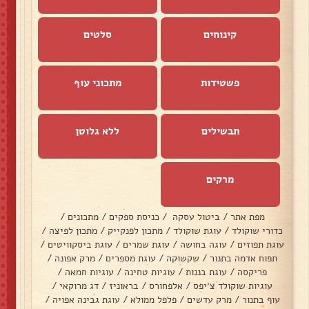
קינוחים
סלטים
פשטידות
מתכוני עוף
תבשילים
ללא גלוטן
מרקים
מפת אתר
/
ביטול עסקה
/
כניסת ספקים
/
מתכונים
/
כדורי שוקולד
/
עוגת שוקולד
/
מתכון לפנקייק
/
מתכון לפיצה
/
עוגת תפוזים
/
עוגה בחושה
/
עוגת שמרים
/
עוגת ביסקוויטים
/
תפוח אדמה בתנור
/
שקשוקה
/
עוגת מספרים
/
מרק אפונה
/
פריקסה
/
עוגת בננות
/
עוגיות טחינה
/
עוגיות חמאה
/
עוגיות שוקולד צ׳יפס
/
אלפחורס
/
בראוניז
/
דג מרוקאי
/
עוף בתנור
/
מרק עדשים
/
פלפל ממולא
/
עוגת גבינה אפויה
/