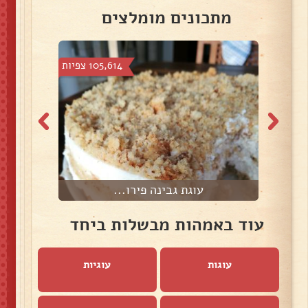
מתכונים מומלצים
צפיות
105,614 צפיות
עוגת גבינה פירו...
עוד באמהות מבשלות ביחד
עוגות
עוגיות