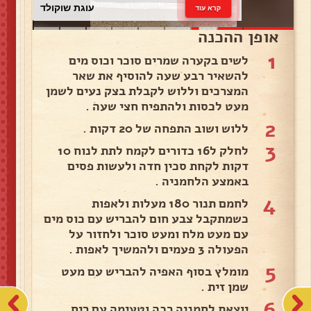
עוגת שוקולד
קרא עוד
אופן ההכנה
1
לשים בקערה שמרים סוכר וכוס מים
להשאיר רבע שעה להוסיף את שאר
המצרכים וללוש לקבלת בצק נעים לשמן
מעט לכסות ולהתפיח חצי שעה .
2
ללוש ושוב התפחה של 20 דקות .
3
לחלק ל16 כדורים לקמח לתת לנוח 10
דקות לקחת סכין חדה ולעשות פסים
באמצע הלחמניה .
4
לחמם תנור 180 מעלות ולאפות
כשמתקבל צבע חום להבריש עם כוס מים
עם מעט מלח ומעט סוכר ולחזור על
הפעולה 3 פעמים ולהמשיך לאפות .
5
מומלץ בסוף האפיה להבריש עם מעט
שמן זית .
6
יוצאת לחמניה רכה וטעימה עם ריח