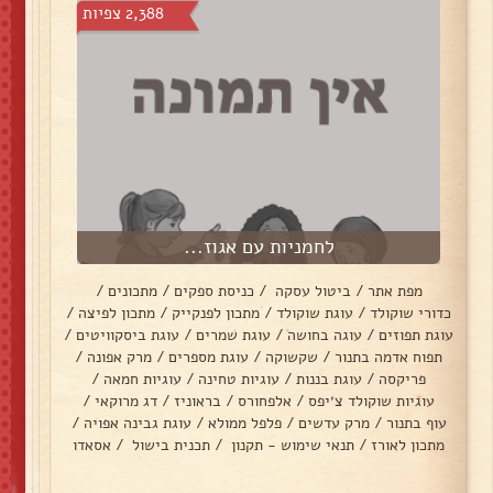
2,388 צפיות
לחמניות עם אגוז...
מפת אתר
/
ביטול עסקה
/
כניסת ספקים
/
מתכונים
/
כדורי שוקולד
/
עוגת שוקולד
/
מתכון לפנקייק
/
מתכון לפיצה
/
עוגת תפוזים
/
עוגה בחושה
/
עוגת שמרים
/
עוגת ביסקוויטים
/
תפוח אדמה בתנור
/
שקשוקה
/
עוגת מספרים
/
מרק אפונה
/
פריקסה
/
עוגת בננות
/
עוגיות טחינה
/
עוגיות חמאה
/
עוגיות שוקולד צ׳יפס
/
אלפחורס
/
בראוניז
/
דג מרוקאי
/
עוף בתנור
/
מרק עדשים
/
פלפל ממולא
/
עוגת גבינה אפויה
/
מתכון לאורז
/
תנאי שימוש - תקנון
/
תכנית בישול
/
אסאדו