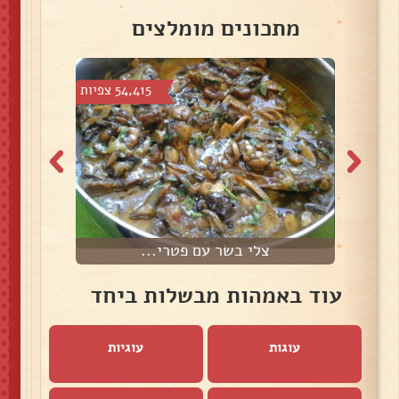
מתכונים מומלצים
פיות
54,415 צפיות
צלי בשר עם פטרי...
צ
עוד באמהות מבשלות ביחד
עוגות
עוגיות