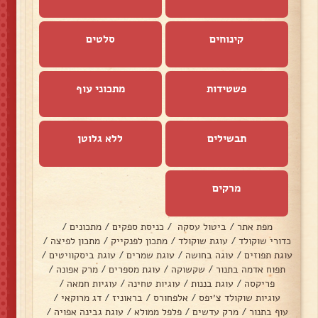
קינוחים
סלטים
פשטידות
מתכוני עוף
תבשילים
ללא גלוטן
מרקים
מפת אתר
/
ביטול עסקה
/
כניסת ספקים
/
מתכונים
/
כדורי שוקולד
/
עוגת שוקולד
/
מתכון לפנקייק
/
מתכון לפיצה
/
עוגת תפוזים
/
עוגה בחושה
/
עוגת שמרים
/
עוגת ביסקוויטים
/
תפוח אדמה בתנור
/
שקשוקה
/
עוגת מספרים
/
מרק אפונה
/
פריקסה
/
עוגת בננות
/
עוגיות טחינה
/
עוגיות חמאה
/
עוגיות שוקולד צ׳יפס
/
אלפחורס
/
בראוניז
/
דג מרוקאי
/
עוף בתנור
/
מרק עדשים
/
פלפל ממולא
/
עוגת גבינה אפויה
/