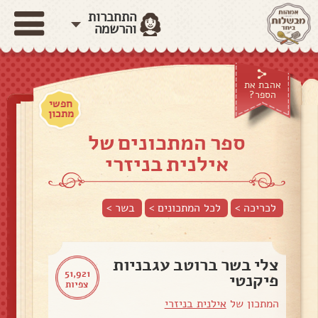
התחברות
והרשמה
אהבת את
הספר?
חפשי
מתכון
ספר המתכונים של
אילנית בניזרי
לכריכה >
לכל המתכונים >
בשר
>
צלי בשר ברוטב עגבניות
51,921
פיקנטי
צפיות
המתכון של
אילנית בניזרי