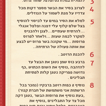
3
להמליח במלח גס ופלפל שחור גרוס.
4
לצרוב בסיר את הבשר מספר דקות מכל
צדדיו על מנת לשמור על הנוזלים.
5
למלא את הסיר במים עד לכיסוי להוסיף
בצל שלם קלוף עלי דפנה ופלפל אנגלי
...להרתיח שעתיים...לצנן ולהכניס
למקרר לכמה שעות ...ולאחר לפרוס
פרוסות ...מי שקונה בשר פרוס יש לבצע
את אותה פעולה של הרתיחה..
6
להכנת הרוטב .
7
ברבע כוס שמן נטגן את הבצל עד
להזהבה ,נוסיף את השום הכתוש ,כף
גדושה פפריקה נטגן קלות לפתיחת
תבלינים .
8
נוסיף 2 כפות רוטב ברבקיו (נמכר בכל
הרשתות אני משתמשת של חברת קנור)
,כעת נוסיף את פרוסות הבשר ,נטגן דקה
מכל צד על התבלינים ,נוסיף את
העגבניות ,פלפל שחור גרוס,חצי כפית