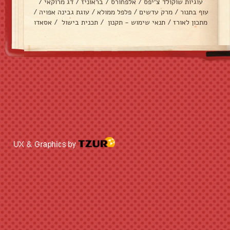
עוגיות שוקולד צ׳יפס
/
אלפחורס
/
בראוניז
/
דג מרוקאי
/
עוף בתנור
/
מרק עדשים
/
פלפל ממולא
/
עוגת גבינה אפויה
/
מתכון לאורז
/
תנאי שימוש - תקנון
/
תכנית בישול
/
אסאדו