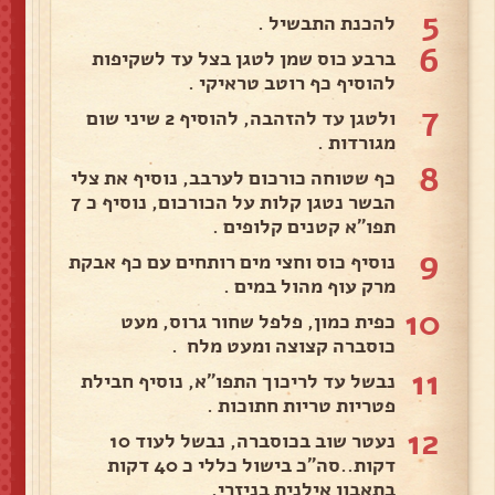
5
להכנת התבשיל .
6
ברבע כוס שמן לטגן בצל עד לשקיפות
להוסיף כף רוטב טראיקי .
7
ולטגן עד להזהבה, להוסיף 2 שיני שום
מגורדות .
8
כף שטוחה כורכום לערבב, נוסיף את צלי
הבשר נטגן קלות על הכורכום, נוסיף כ 7
תפו"א קטנים קלופים .
9
נוסיף כוס וחצי מים רותחים עם כף אבקת
מרק עוף מהול במים .
10
כפית כמון, פלפל שחור גרוס, מעט
כוסברה קצוצה ומעט מלח .
11
נבשל עד לריכוך התפו"א, נוסיף חבילת
פטריות טריות חתוכות .
12
נעטר שוב בכוסברה, נבשל לעוד 10
דקות..סה"כ בישול כללי כ 40 דקות
בתאבון אילנית בניזרי.