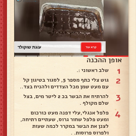
עוגת שוקולד
קרא עוד
אופן ההכנה
1
שלב ראשוני :.
2
גוש צלי כתף מספר 5, לסגור בטיגון קל
עם מעט שמן מכל הצדדים ולהניח בצד..
3
להרתיח את הבשר בכ 2 ליטר מים, בצל
שלם מקולף .
4
פלפל אנגלי,עלי דפנה מעט כורכום
ומעט פלפל שחור גרוס, שעתיים רתיחה,
לצנן את הבשר במקרר לכמה שעות
ולפרוס פרוסות. .