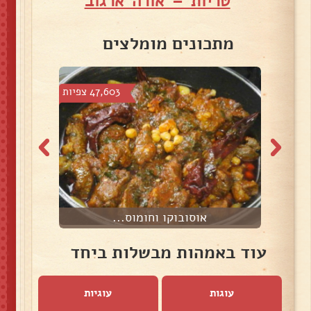
טריות – אורה ארגוב
מתכונים מומלצים
צפיות
47,603 צפיות
אוסובוקו וחומוס...
צ
עוד באמהות מבשלות ביחד
עוגות
עוגיות