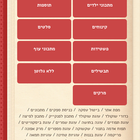
מתכוני ילדים
תוספות
קינוחים
סלטים
פשטידות
מתכוני עוף
תבשילים
ללא גלוטן
מרקים
מפת אתר
/
ביטול עסקה
/
כניסת ספקים
/
מתכונים
/
כדורי שוקולד
/
עוגת שוקולד
/
מתכון לפנקייק
/
מתכון לפיצה
/
עוגת תפוזים
/
עוגה בחושה
/
עוגת שמרים
/
עוגת ביסקוויטים
/
תפוח אדמה בתנור
/
שקשוקה
/
עוגת מספרים
/
מרק אפונה
/
פריקסה
/
עוגת בננות
/
עוגיות טחינה
/
עוגיות חמאה
/