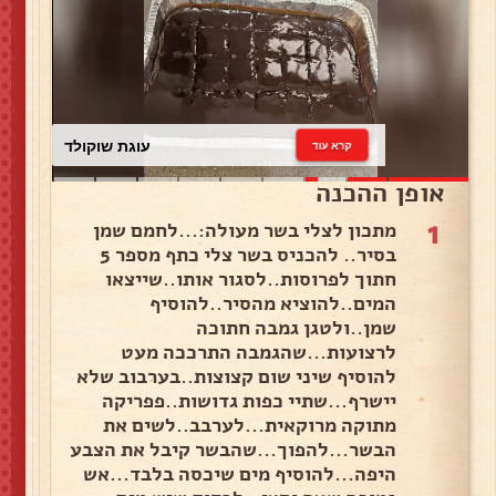
עוגת שוקולד
קרא עוד
אופן ההכנה
1
מתכון לצלי בשר מעולה:...לחמם שמן
בסיר.. להכניס בשר צלי כתף מספר 5
חתוך לפרוסות..לסגור אותו..שייצאו
המים..להוציא מהסיר..להוסיף
שמן..ולטגן גמבה חתוכה
לרצועות...שהגמבה התרככה מעט
להוסיף שיני שום קצוצות..בערבוב שלא
יישרף...שתיי כפות גדושות..פפריקה
מתוקה מרוקאית...לערבב..לשים את
הבשר...להפוך...שהבשר קיבל את הצבע
היפה...להוסיף מים שיכסה בלבד...אש