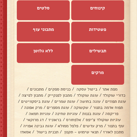
קינוחים
סלטים
פשטידות
מתכוני עוף
תבשילים
ללא גלוטן
מרקים
מפת אתר
/
ביטול עסקה
/
כניסת ספקים
/
מתכונים
/
כדורי שוקולד
/
עוגת שוקולד
/
מתכון לפנקייק
/
מתכון לפיצה
/
עוגת תפוזים
/
עוגה בחושה
/
עוגת שמרים
/
עוגת ביסקוויטים
/
תפוח אדמה בתנור
/
שקשוקה
/
עוגת מספרים
/
מרק אפונה
/
פריקסה
/
עוגת בננות
/
עוגיות טחינה
/
עוגיות חמאה
/
עוגיות שוקולד צ׳יפס
/
אלפחורס
/
בראוניז
/
דג מרוקאי
/
עוף בתנור
/
מרק עדשים
/
פלפל ממולא
/
עוגת גבינה אפויה
/
מתכון לאורז
/
תנאי שימוש - תקנון
/
תכנית בישול
/
אסאדו