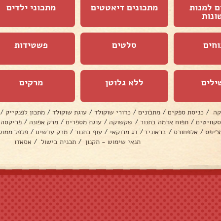
ם למנות
מתכונים דיאטטים
מתכוני ילדים
ונות
וחים
סלטים
פשטידות
ילים
ללא גלוטן
מרקים
קה
/
כניסת ספקים
/
מתכונים
/
כדורי שוקולד
/
עוגת שוקולד
/
מתכון לפנקייק
/
סקוויטים
/
תפוח אדמה בתנור
/
שקשוקה
/
עוגת מספרים
/
מרק אפונה
/
פריקסה
צ׳יפס
/
אלפחורס
/
בראוניז
/
דג מרוקאי
/
עוף בתנור
/
מרק עדשים
/
פלפל ממול
תנאי שימוש - תקנון
/
תכנית בישול
/
אסאדו