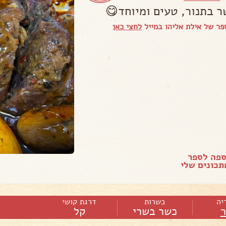
ר בתנור, טעים ומיוחד😋
ר של אילת אליהו במייל
לחצי כאן
ספה לספר
כונים שלי
יה
כשרות
דרגת קושי
כשר בשרי
קל