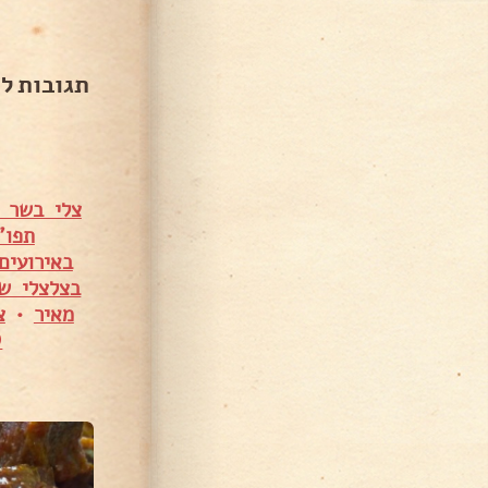
תגובות ל
צלי בשר ב
תפו"
באירועים
בצלצלי שא
מאיר
•
צ
12,608 צפיות
1,286 צפיות