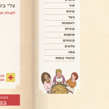
צלי בש
עוף
עוגות
לקבלת הספ
בשר
ראשונות
עוגיות
תוספות
קינוחים
סלטים
פסח
קינוחי כוסות
הו
המת
קטגור
בשר