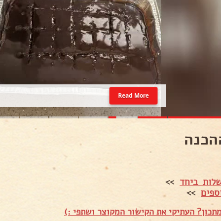
Read More
הכנה
לות ביחד
>>
ספים
>>
תכון? העתיקי את הקישור המקוצר ושתפי :)