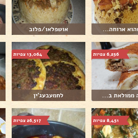
הוא ארוחה...
אושפלאו/פלוב
6,256 צפיות
13,064 צפיות
 ממולאת ב...
לחמעבעג'ין
8,451 צפיות
26,517 צפיות