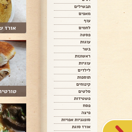
תבשילים
מאפים
עוף
אורז ש
לחמים
פסטה
עוגות
בשר
ראשונות
עוגיות
לילדים
תוספות
קינוחים
טורטיה
סלטים
פשטידות
פסח
פיצה
סופגניות אפויות
אורז סוגת