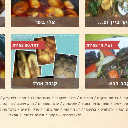
ר ביין ופ...
צלי בשר
13,741 צפיות
28,797 צפיות
בב כבש
קובה אורז
קה
/
כניסת ספקים
/
מתכונים
/
כדורי שוקולד
/
עוגת שוקולד
/
מתכון לפנקייק
/
סקוויטים
/
תפוח אדמה בתנור
/
שקשוקה
/
עוגת מספרים
/
מרק אפונה
/
פריקסה
צ׳יפס
/
אלפחורס
/
בראוניז
/
דג מרוקאי
/
עוף בתנור
/
מרק עדשים
/
פלפל ממול
תנאי שימוש - תקנון
/
תכנית בישול
/
אסאדו