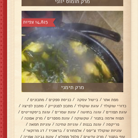
מרק חומוס יווני
14,823 צפיות
מרק תימני
מפת אתר
/
ביטול עסקה
/
כניסת ספקים
/
מתכונים
/
כדורי שוקולד
/
עוגת שוקולד
/
מתכון לפנקייק
/
מתכון לפיצה
/
עוגת תפוזים
/
עוגה בחושה
/
עוגת שמרים
/
עוגת ביסקוויטים
/
תפוח אדמה בתנור
/
שקשוקה
/
עוגת מספרים
/
מרק אפונה
/
פריקסה
/
עוגת בננות
/
עוגיות טחינה
/
עוגיות חמאה
/
עוגיות שוקולד צ׳יפס
/
אלפחורס
/
בראוניז
/
דג מרוקאי
/
עוף בתנור
/
מרק עדשים
/
פלפל ממולא
/
עוגת גבינה אפויה
/