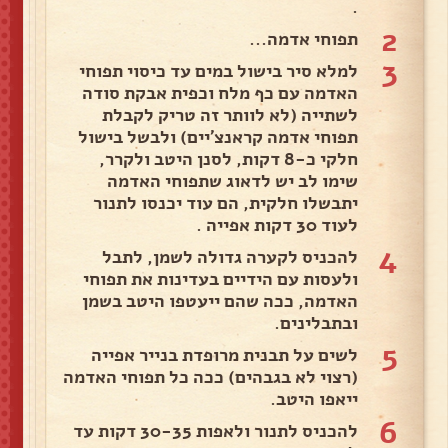
.
2
תפוחי אדמה...
3
למלא סיר בישול במים עד כיסוי תפוחי
האדמה עם כף מלח וכפית אבקת סודה
לשתייה (לא לוותר זה טריק לקבלת
תפוחי אדמה קראנצ'יים) ולבשל בישול
חלקי כ-8 דקות, לסנן היטב ולקרר,
שימו לב יש לדאוג שתפוחי האדמה
יתבשלו חלקית, הם עוד יכנסו לתנור
לעוד 30 דקות אפייה .
4
להכניס לקערה גדולה לשמן, לתבל
ולעסות עם הידיים בעדינות את תפוחי
האדמה, ככה שהם ייעטפו היטב בשמן
ובתבלינים.
5
לשים על תבנית מרופדת בנייר אפייה
(רצוי לא בגבהים) ככה כל תפוחי האדמה
ייאפו היטב.
6
להכניס לתנור ולאפות 30-35 דקות עד