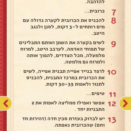
להזהבה.
7
כרובית...
8
להכניס את הכרובית לקערה גדולה עם
מים רותחים ל-3 דקות, לסנן ולנגב
היטב.
9
לשים בקערה את השמן ואותם התבלינים
של תפוחי האדמה, לערבב היטב, למרוח
מלמעלה, מכל הצדדים, להפוך אותה
ולמרוח גם מלמטה.
10
לרפד בנייר אפייה תבנית אפייה, לשים
את הכרובית במרכז התבנית, להכניס
לתנור ולאפות 30-35 דקות.
11
טיפים...
12
אפשר ואפילו ממליצה לאפות את 2
התבניות יחד .
13
יש לבדוק בעזרת סכין חדה (זהירות חד
וחם) שהכרובית נאפתה.