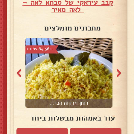
קבב עיראקי של סבתא לאה –
לאה מאיר
מתכונים מומלצים
צפיות
64,562 צפיות
דוחן וירקות הכי...
עוד באמהות מבשלות ביחד