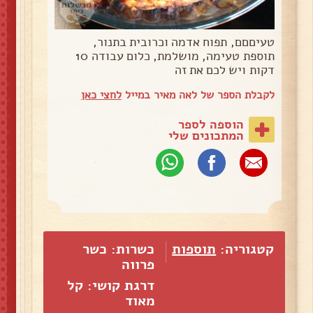
טעיםםם, תפוח אדמה וכרובית בתנור,
תוספת טעימה, מושלמת, כלום עבודה 10
דקות ויש לכם את זה
לקבלת הספר של לאה מאיר במייל
לחצי כאן
הוספה לספר
המתכונים שלי
קטגוריה:
תוספות
כשרות: כשר
פרווה
דרגת קושי: קל
מאוד