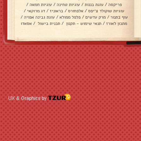
פריקסה
/
עוגת בננות
/
עוגיות טחינה
/
עוגיות חמאה
/
עוגיות שוקולד צ׳יפס
/
אלפחורס
/
בראוניז
/
דג מרוקאי
/
עוף בתנור
/
מרק עדשים
/
פלפל ממולא
/
עוגת גבינה אפויה
/
מתכון לאורז
/
תנאי שימוש - תקנון
/
תכנית בישול
/
אסאדו