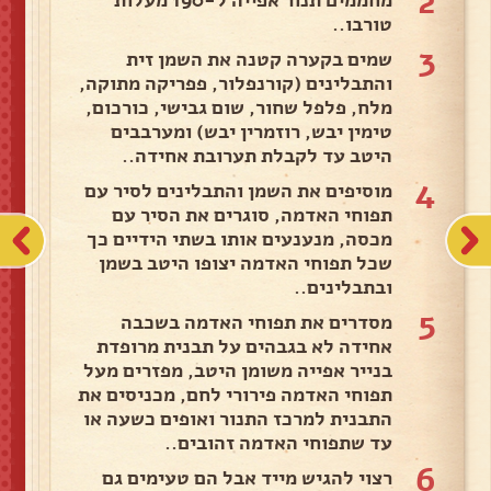
2
טורבו..
3
שמים בקערה קטנה את השמן זית
והתבלינים (קורנפלור, פפריקה מתוקה,
מלח, פלפל שחור, שום גבישי, כורכום,
טימין יבש, רוזמרין יבש) ומערבבים
היטב עד לקבלת תערובת אחידה..
4
מוסיפים את השמן והתבלינים לסיר עם
תפוחי האדמה, סוגרים את הסיר עם
מכסה, מנענעים אותו בשתי הידיים כך
שכל תפוחי האדמה יצופו היטב בשמן
ובתבלינים..
5
מסדרים את תפוחי האדמה בשכבה
אחידה לא בגבהים על תבנית מרופדת
בנייר אפייה משומן היטב, מפזרים מעל
תפוחי האדמה פירורי לחם, מכניסים את
התבנית למרכז התנור ואופים כשעה או
עד שתפוחי האדמה זהובים..
6
רצוי להגיש מייד אבל הם טעימים גם