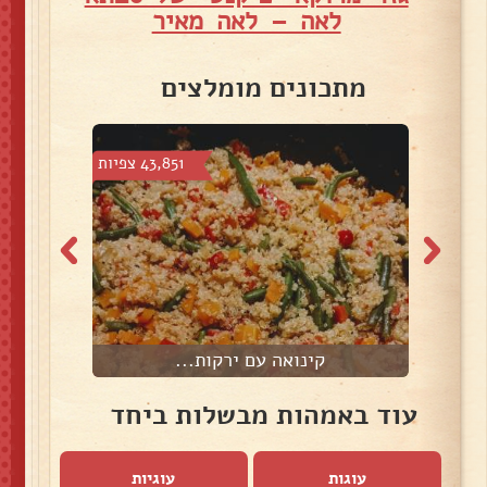
לאה – לאה מאיר
מתכונים מומלצים
צפיות
43,851 צפיות
קינואה עם ירקות...
ס
עוד באמהות מבשלות ביחד
עוגות
עוגיות