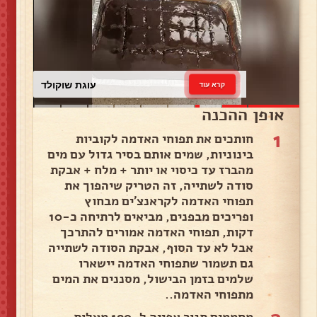
עוגת שוקולד
קרא עוד
אופן ההכנה
1
חותכים את תפוחי האדמה לקוביות
בינוניות, שמים אותם בסיר גדול עם מים
מהברז עד כיסוי או יותר + מלח + אבקת
סודה לשתייה, זה הטריק שיהפוך את
תפוחי האדמה לקראנצ'ים מבחוץ
ופריכים מבפנים, מביאים לרתיחה כ-10
דקות, תפוחי האדמה אמורים להתרכך
אבל לא עד הסוף, אבקת הסודה לשתייה
גם תשמור שתפוחי האדמה יישארו
שלמים בזמן הבישול, מסננים את המים
מתפוחי האדמה..
מחממים תנור אפייה ל-190 מעלות