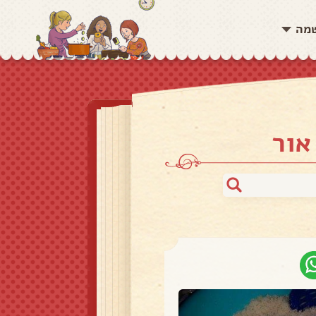
שמה
אור