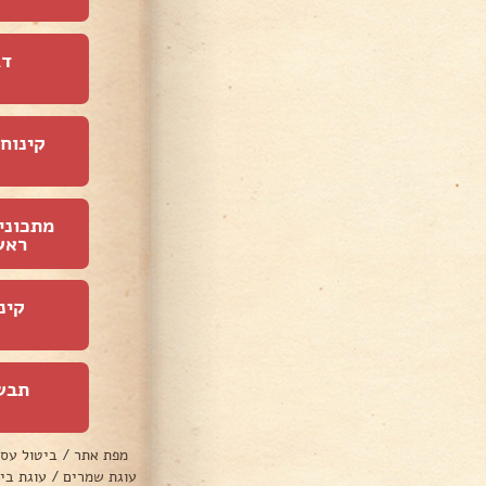
דג
קינוחי
מתכוני
ראש
קינ
תבש
מפת אתר
/
ביטול עס
עוגת שמרים
/
עוגת בי