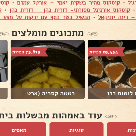
ג׳ל
•
קוסקוס מהיר בשקית יאמי – אורטל עמרם
•
קוסק
קוסקוס אורגינל מסורתי- דורית כהן – דורית כהן
•
ק
– רינה יחזקאל
•
תבשיל בשר כתף עם ירקות על מצע ק
מתכונים מומלצים
29,454 צפיות
75,819 צפיות
 לוטוס בכו...
בטטה קסביה (ארט...
עוד באמהות מבשלות ביח
גות
עוגיות
מאפים