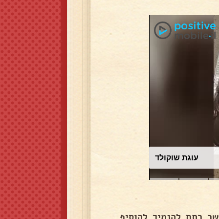
עוגת שוקולד
שר רתח להנמיך להוסיף