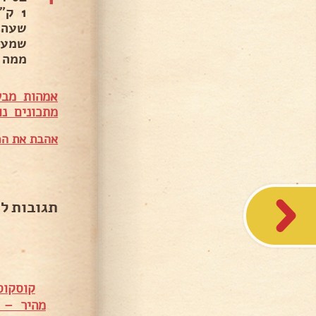
1 ק
שעה 
שמער
ממה 
אמהות מבש
מתכונים נו
אהבת את המ
תגובות ל
קוסקוס
מהיר – א