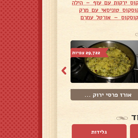
וס ירקות עם עוף – הילה
וסקוס טוניסאי עם מרק
וסקוס – אורטל עמרם
29,722 צפיות
44,695 צפיות
אורז פרסי ירוק ...
ביצי דגים
ד
גלידות