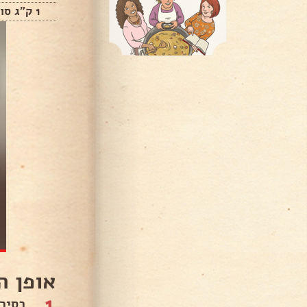
1 ק"ג סולת
אופן ה
1
בסיר