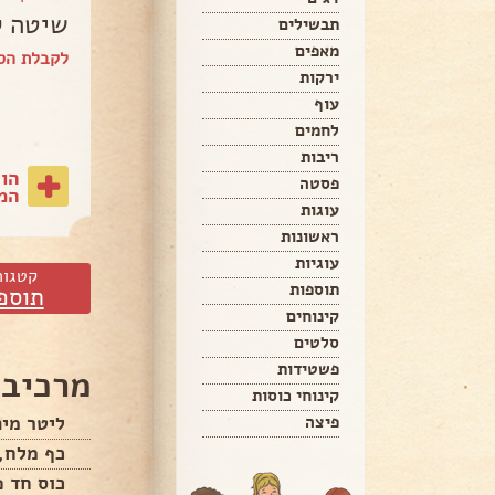
שיטה ק
תבשילים
מאפים
לקבלת הס
ירקות
עוף
לחמים
ריבות
הו
פסטה
המת
עוגות
ראשונות
עוגיות
קטגור
תוספות
תוספ
קינוחים
סלטים
פשטידות
מרכיבי
קינוחי כוסות
פיצה
ליטר מים
כף מלח,
כוס חד פ