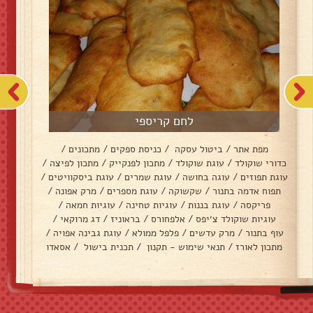
לחם קריספי
מפת אתר
/
ביטול עסקה
/
כניסת ספקים
/
מתכונים
/
כדורי שוקולד
/
עוגת שוקולד
/
מתכון לפנקייק
/
מתכון לפיצה
/
עוגת תפוזים
/
עוגה בחושה
/
עוגת שמרים
/
עוגת ביסקוויטים
/
תפוח אדמה בתנור
/
שקשוקה
/
עוגת מספרים
/
מרק אפונה
/
פריקסה
/
עוגת בננות
/
עוגיות טחינה
/
עוגיות חמאה
/
עוגיות שוקולד צ׳יפס
/
אלפחורס
/
בראוניז
/
דג מרוקאי
/
עוף בתנור
/
מרק עדשים
/
פלפל ממולא
/
עוגת גבינה אפויה
/
מתכון לאורז
/
תנאי שימוש - תקנון
/
תכנית בישול
/
אסאדו