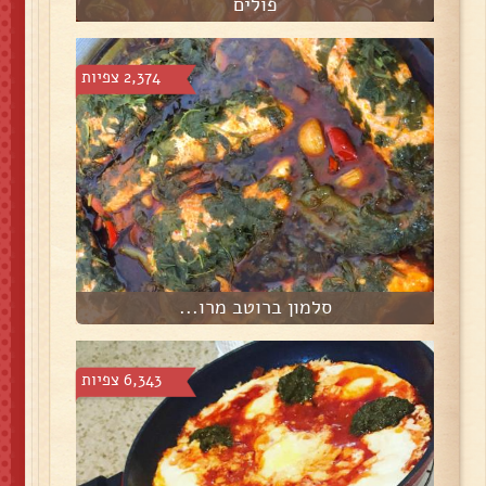
פולים
2,374 צפיות
סלמון ברוטב מרו...
6,343 צפיות