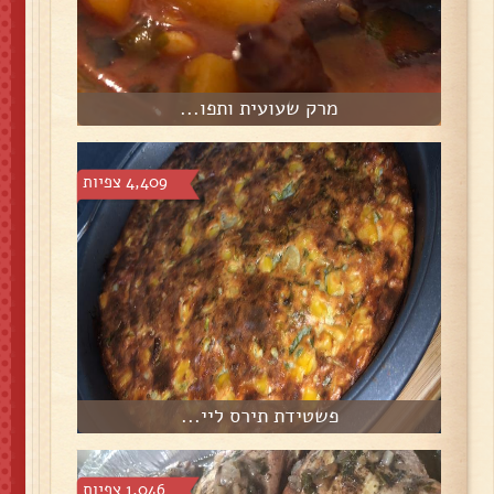
מרק שעועית ותפו...
4,409 צפיות
פשטידת תירס ליי...
1,046 צפיות