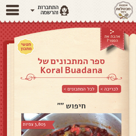
התחברות
והרשמה
אהבת את
הספר?
חפשי
מתכון
ספר המתכונים של
Koral Buadana
לכריכה >
לכל המתכונים >
חיפוש ""
3,805 צפיות