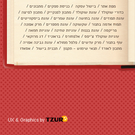
מפת אתר
/
ביטול עסקה
/
כניסת ספקים
/
מתכונים
/
כדורי שוקולד
/
עוגת שוקולד
/
מתכון לפנקייק
/
מתכון לפיצה
/
עוגת תפוזים
/
עוגה בחושה
/
עוגת שמרים
/
עוגת ביסקוויטים
/
תפוח אדמה בתנור
/
שקשוקה
/
עוגת מספרים
/
מרק אפונה
/
פריקסה
/
עוגת בננות
/
עוגיות טחינה
/
עוגיות חמאה
/
עוגיות שוקולד צ׳יפס
/
אלפחורס
/
בראוניז
/
דג מרוקאי
/
עוף בתנור
/
מרק עדשים
/
פלפל ממולא
/
עוגת גבינה אפויה
/
מתכון לאורז
/
תנאי שימוש - תקנון
/
תכנית בישול
/
אסאדו