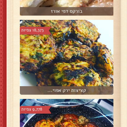
בורקס דפי אורז
18,373 צפיות
קציצות ירק אפוי...
9,778 צפיות