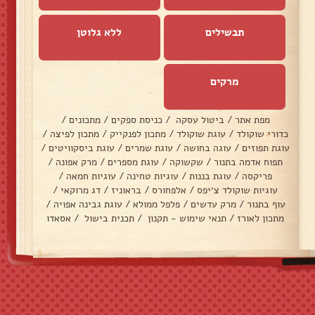
תבשילים
ללא גלוטן
מרקים
מפת אתר
/
ביטול עסקה
/
כניסת ספקים
/
מתכונים
/
כדורי שוקולד
/
עוגת שוקולד
/
מתכון לפנקייק
/
מתכון לפיצה
/
עוגת תפוזים
/
עוגה בחושה
/
עוגת שמרים
/
עוגת ביסקוויטים
/
תפוח אדמה בתנור
/
שקשוקה
/
עוגת מספרים
/
מרק אפונה
/
פריקסה
/
עוגת בננות
/
עוגיות טחינה
/
עוגיות חמאה
/
עוגיות שוקולד צ׳יפס
/
אלפחורס
/
בראוניז
/
דג מרוקאי
/
עוף בתנור
/
מרק עדשים
/
פלפל ממולא
/
עוגת גבינה אפויה
/
מתכון לאורז
/
תנאי שימוש - תקנון
/
תכנית בישול
/
אסאדו