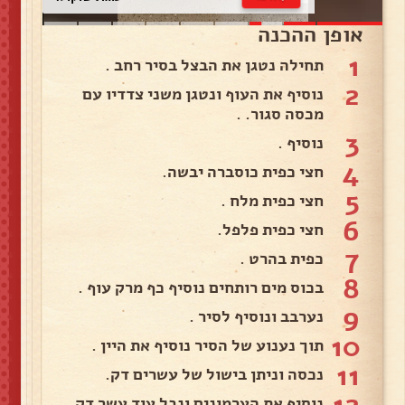
אופן ההכנה
1
תחילה נטגן את הבצל בסיר רחב .
2
נוסיף את העוף ונטגן משני צדדיו עם
מכסה סגור. .
3
נוסיף .
4
חצי כפית כוסברה יבשה.
5
חצי כפית מלח .
6
חצי כפית פלפל.
7
כפית בהרט .
8
בכוס מים רותחים נוסיף כף מרק עוף .
9
נערבב ונוסיף לסיר .
10
תוך נענוע של הסיר נוסיף את היין .
11
נכסה וניתן בישול של עשרים דק.
12
נוסיף את הערמונים ונבל עוד עשר דק.