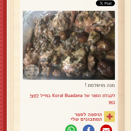
מנה מושלמת !
לקבלת הספר של Koral Buadana במייל
לחצי
כאן
הוספה לספר
המתכונים שלי