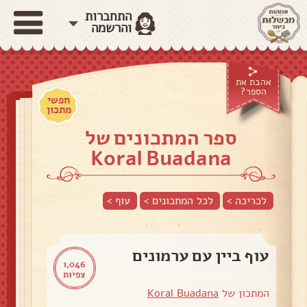
התחברות
והרשמה
אהבת את
הספר?
חפשי
מתכון
ספר המתכונים של
Koral Buadana
לכריכה >
לכל המתכונים >
עוף
>
עוף ביין עם ערמונים
1,046
צפיות
המתכון של
Koral Buadana