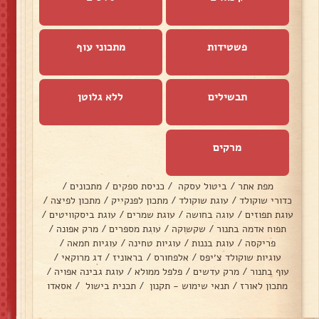
פשטידות
מתכוני עוף
תבשילים
ללא גלוטן
מרקים
מפת אתר
/
ביטול עסקה
/
כניסת ספקים
/
מתכונים
/
כדורי שוקולד
/
עוגת שוקולד
/
מתכון לפנקייק
/
מתכון לפיצה
/
עוגת תפוזים
/
עוגה בחושה
/
עוגת שמרים
/
עוגת ביסקוויטים
/
תפוח אדמה בתנור
/
שקשוקה
/
עוגת מספרים
/
מרק אפונה
/
פריקסה
/
עוגת בננות
/
עוגיות טחינה
/
עוגיות חמאה
/
עוגיות שוקולד צ׳יפס
/
אלפחורס
/
בראוניז
/
דג מרוקאי
/
עוף בתנור
/
מרק עדשים
/
פלפל ממולא
/
עוגת גבינה אפויה
/
מתכון לאורז
/
תנאי שימוש - תקנון
/
תכנית בישול
/
אסאדו