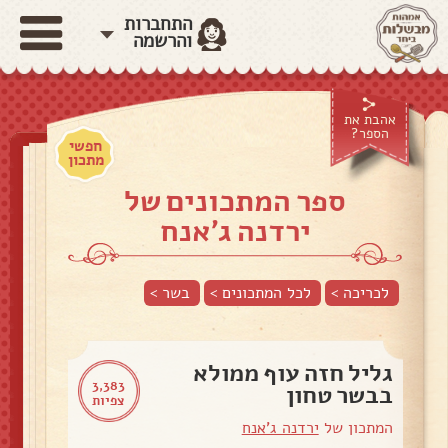
התחברות
והרשמה
אהבת את
הספר?
חפשי
מתכון
ספר המתכונים של
ירדנה ג'אנח
לכריכה >
לכל המתכונים >
בשר
>
גליל חזה עוף ממולא
3,383
בבשר טחון
צפיות
המתכון של
ירדנה ג'אנח