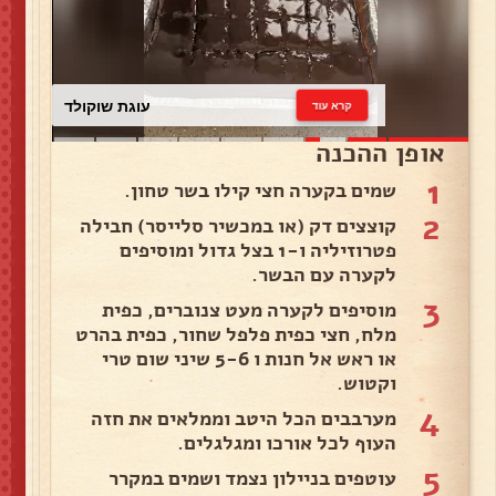
עוגת שוקולד
קרא עוד
אופן ההכנה
1
שמים בקערה חצי קילו בשר טחון.
2
קוצצים דק (או במכשיר סלייסר) חבילה
פטרוזיליה ו-1 בצל גדול ומוסיפים
לקערה עם הבשר.
3
מוסיפים לקערה מעט צנוברים, כפית
מלח, חצי כפית פלפל שחור, כפית בהרט
או ראש אל חנות ו 5-6 שיני שום טרי
וקטוש.
4
מערבבים הכל היטב וממלאים את חזה
העוף לכל אורכו ומגלגלים.
5
עוטפים בניילון נצמד ושמים במקרר