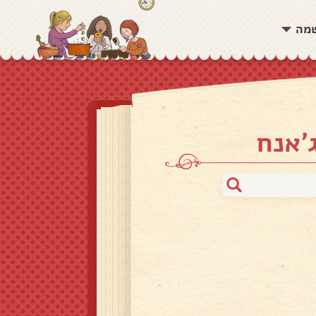
שמה
'אנח