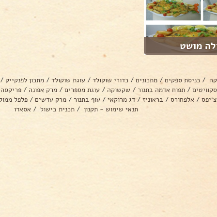
לה מושט
קה
/
כניסת ספקים
/
מתכונים
/
כדורי שוקולד
/
עוגת שוקולד
/
מתכון לפנקייק
/
סקוויטים
/
תפוח אדמה בתנור
/
שקשוקה
/
עוגת מספרים
/
מרק אפונה
/
פריקסה
צ׳יפס
/
אלפחורס
/
בראוניז
/
דג מרוקאי
/
עוף בתנור
/
מרק עדשים
/
פלפל ממול
תנאי שימוש - תקנון
/
תכנית בישול
/
אסאדו